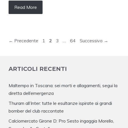
Read More
Pagina
Pagina
Pagina
Pagina
←
Precedente
1
2
3
…
64
Successivo
→
ARTICOLI RECENTI
Maltempo in Toscana: sei morti e allagamenti, segui la
diretta dell’emergenza
Thuram all’Inter: tutte le esultanze ispirate ai grandi
bomber del club raccontate
Calciomercato Girone D: Pro Sesto ingaggia Morello,