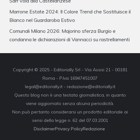
Sarr vola alla Castellanzese
Marrone Estate 2024: Il Colore Trend che Sostituisce il
Bianco nel Guardaroba Estivo
Comunali Milano 2026: Majorino sferza Burgio e
condanna le dichiarazioni di Vannacci su rastrellamenti
Copyright © 2025 - Editorially Srl - Via Assisi 21 - 00181
Roma - P.Iva 16947451007
legal@editorially.it - redazione@editorially.it
Questo blog non è una testata giornalistica, in quanto
viene aggiornato senza alcuna periodicità.
Non può pertanto considerarsi un prodotto editoriale ai
sensi della legge n. 62 del 07.03.2001
Disclaimer
Privacy Policy
Redazione