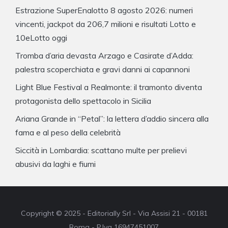
Estrazione SuperEnalotto 8 agosto 2026: numeri
vincenti, jackpot da 206,7 milioni e risultati Lotto e
10eLotto oggi
Tromba d’aria devasta Arzago e Casirate d’Adda:
palestra scoperchiata e gravi danni ai capannoni
Light Blue Festival a Realmonte: il tramonto diventa
protagonista dello spettacolo in Sicilia
Ariana Grande in “Petal”: la lettera d’addio sincera alla
fama e al peso della celebrità
Siccità in Lombardia: scattano multe per prelievi
abusivi da laghi e fiumi
Copyright © 2025 - Editorially Srl - Via Assisi 21 - 00181
Roma - P.Iva 16947451007