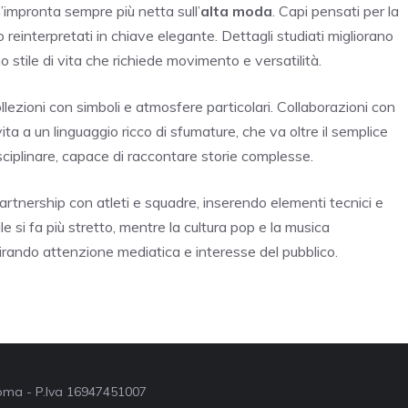
’impronta sempre più netta sull’
alta moda
. Capi pensati per la
reinterpretati in chiave elegante. Dettagli studiati migliorano
o stile di vita che richiede movimento e versatilità.
ollezioni con simboli e atmosfere particolari. Collaborazioni con
vita a un linguaggio ricco di sfumature, che va oltre il semplice
iplinare, capace di raccontare storie complesse.
rtnership con atleti e squadre, inserendo elementi tecnici e
ile si fa più stretto, mentre la cultura pop e la musica
ttirando attenzione mediatica e interesse del pubblico.
 Roma - P.Iva 16947451007