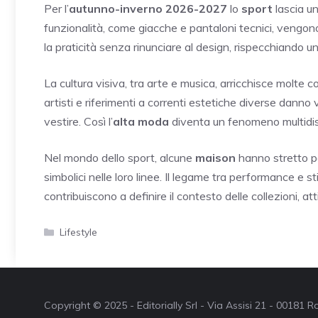
Per l’
autunno-inverno 2026-2027
lo
sport
lascia un
funzionalità, come giacche e pantaloni tecnici, vengono 
la praticità senza rinunciare al design, rispecchiando un
La cultura visiva, tra arte e musica, arricchisce molte c
artisti e riferimenti a correnti estetiche diverse danno 
vestire. Così l’
alta moda
diventa un fenomeno multidisc
Nel mondo dello sport, alcune
maison
hanno stretto pa
simbolici nelle loro linee. Il legame tra performance e st
contribuiscono a definire il contesto delle collezioni, a
Categorie
Lifestyle
Copyright © 2025 - Editorially Srl - Via Assisi 21 - 00181