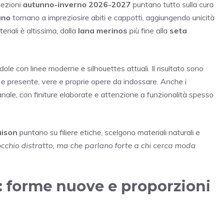
lezioni
autunno-inverno 2026-2027
puntano tutto sulla cura
ano
tornano a impreziosire abiti e cappotti, aggiungendo unicità
teriali è altissima, dalla
lana merinos
più fine alla
seta
dole con linee moderne e silhouettes attuali. Il risultato sono
e presente, vere e proprie opere da indossare. Anche i
anale, con finiture elaborate e attenzione a funzionalità spesso
ison
puntano su filiere etiche, scelgono materiali naturali e
cchio distratto, ma che parlano forte a chi cerca moda
e: forme nuove e proporzioni