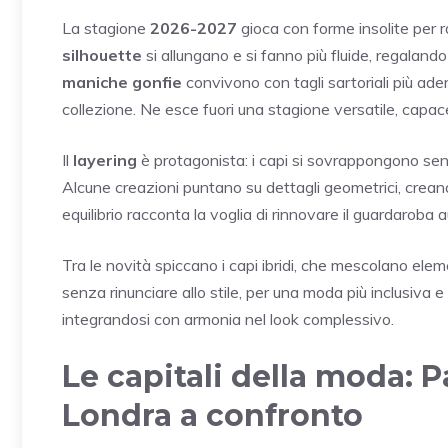
La stagione
2026-2027
gioca con forme insolite per 
silhouette
si allungano e si fanno più fluide, regaland
maniche gonfie
convivono con tagli sartoriali più ader
collezione. Ne esce fuori una stagione versatile, capace
Il
layering
è protagonista: i capi si sovrappongono sen
Alcune creazioni puntano su dettagli geometrici, creand
equilibrio racconta la voglia di rinnovare il guardaro
Tra le novità spiccano i capi ibridi, che mescolano elem
senza rinunciare allo stile, per una moda più inclusiva
integrandosi con armonia nel look complessivo.
Le capitali della moda: P
Londra a confronto