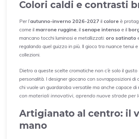
Colori caldi e contrasti b
Per l’
autunno-inverno 2026-2027
il
colore
è protago
come il
marrone ruggine
, il
senape intenso
e il
bor
mancano tocchi luminosi e metallizzati:
oro satinato
regalando quel guizzo in più. Il gioco tra nuance tenui e 
collezioni.
Dietro a queste scelte cromatiche non c’è solo il gust
personalità. I designer giocano con sovrapposizioni di 
chi vuole un guardaroba versatile ma anche capace di
con materiali innovativi, aprendo nuove strade per 
Artigianato al centro: il v
mano