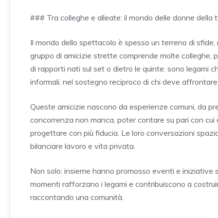
### Tra colleghe e alleate: il mondo delle donne della 
Il mondo dello spettacolo è spesso un terreno di sfide,
gruppo di amicizie strette comprende molte colleghe, pr
di rapporti nati sul set o dietro le quinte: sono legami 
informali, nel sostegno reciproco di chi deve affrontare un
Queste amicizie nascono da esperienze comuni, da press
concorrenza non manca, poter contare su pari con cui c
progettare con più fiducia. Le loro conversazioni spazia
bilanciare lavoro e vita privata.
Non solo: insieme hanno promosso eventi e iniziative so
momenti rafforzano i legami e contribuiscono a costruir
raccontando una comunità.