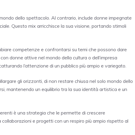
mondo dello spettacolo. Al contrario, include donne impegnate
 sociale. Questo mix arricchisce la sua visione, portando stimoli
cambiare competenze e confrontarsi su temi che possono dare
i con donne attive nel mondo della cultura o dell’impresa
atturando l’attenzione di un pubblico più ampio e variegato.
argare gli orizzonti, di non restare chiusa nel solo mondo dello
i, mantenendo un equilibrio tra la sua identità artistica e un
fferenti è una strategia che le permette di crescere
ollaborazioni e progetti con un respiro più ampio rispetto al