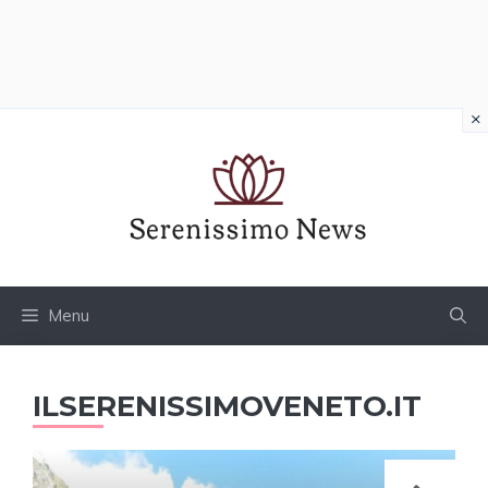
×
Vai
al
contenuto
Menu
ILSERENISSIMOVENETO.IT