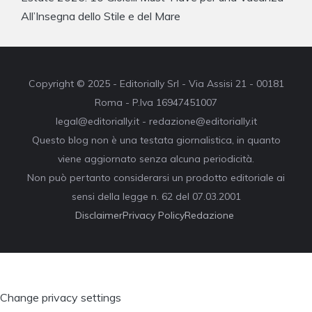
All’Insegna dello Stile e del Mare
Copyright © 2025 - Editorially Srl - Via Assisi 21 - 00181
Roma - P.Iva 16947451007
legal@editorially.it - redazione@editorially.it
Questo blog non è una testata giornalistica, in quanto
viene aggiornato senza alcuna periodicità.
Non può pertanto considerarsi un prodotto editoriale ai
sensi della legge n. 62 del 07.03.2001
Disclaimer
Privacy Policy
Redazione
Change privacy settings