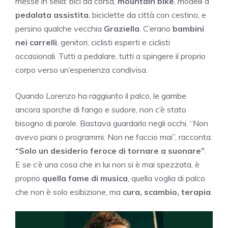
messe in sella: bici da corsa,
mountain bike
, modelli a
pedalata assistita
, biciclette da città con cestino, e
persino qualche vecchia
Graziella
. C’erano
bambini
nei carrelli
, genitori, ciclisti esperti e ciclisti
occasionali. Tutti a pedalare, tutti a spingere il proprio
corpo verso un’esperienza condivisa.
Quando Lorenzo ha raggiunto il palco, le gambe
ancora sporche di fango e sudore, non c’è stato
bisogno di parole. Bastava guardarlo negli occhi. “Non
avevo piani o programmi. Non ne faccio mai”, racconta.
“Solo un desiderio feroce di tornare a suonare”
.
E se c’è una cosa che in lui non si è mai spezzata, è
proprio
quella fame di musica
, quella voglia di palco
che non è solo esibizione, ma
cura, scambio, terapia
.