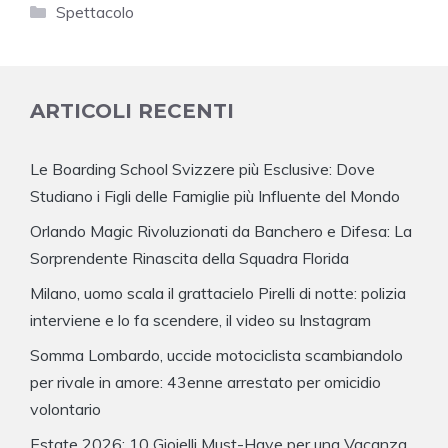
Categorie
Spettacolo
ARTICOLI RECENTI
Le Boarding School Svizzere più Esclusive: Dove
Studiano i Figli delle Famiglie più Influente del Mondo
Orlando Magic Rivoluzionati da Banchero e Difesa: La
Sorprendente Rinascita della Squadra Florida
Milano, uomo scala il grattacielo Pirelli di notte: polizia
interviene e lo fa scendere, il video su Instagram
Somma Lombardo, uccide motociclista scambiandolo
per rivale in amore: 43enne arrestato per omicidio
volontario
Estate 2026: 10 Gioielli Must-Have per una Vacanza