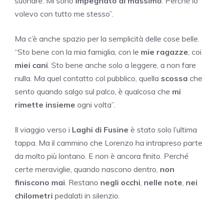
suonare. Mi sono
impegnato al massimo
. Perché lo
volevo con tutto me stesso”.
Ma c’è anche spazio per la semplicità delle cose belle.
“Sto bene con la mia famiglia, con le
mie ragazze
, coi
miei cani
. Sto bene anche solo a leggere, a non fare
nulla. Ma quel contatto col pubblico, quella
scossa
che
sento quando salgo sul palco, è qualcosa che
mi
rimette insieme
ogni volta”.
Il viaggio verso i
Laghi di Fusine
è stato solo l’ultima
tappa. Ma il cammino che Lorenzo ha intrapreso parte
da molto più lontano. E non è ancora finito. Perché
certe meraviglie, quando nascono dentro,
non
finiscono mai
. Restano
negli occhi
,
nelle note
,
nei
chilometri
pedalati in silenzio.