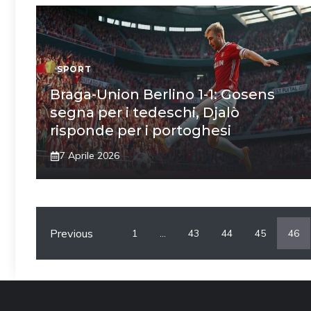
SPORT
Braga-Union Berlino 1-1: Gosens
segna per i tedeschi, Djalò
risponde per i portoghesi
7 Aprile 2026
Previous
1
…
43
44
45
46