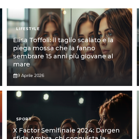
LIFESTYLE
Elisa Toffoli: il taglio scalato e la
piega mossa che la fanno
sembrare 15 anni più giovane al
mare
9 Aprile 2026
SPORT
X Factor Semifinale 2024: Dargen
sfida Ambra, chi conquista la