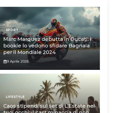
SPORT
Marc Marquez debutta in Ducati: i
bookie lo vedono sfidare Bagnaia
per il Mondiale 2024
9 Aprile 2026
LIFESTYLE
Caos stipendi sul set di L’Estate nei
tuoi occhi: il cast minaccia di non