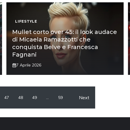
LIFESTYLE
Mullet corto over 45: il look audace
di Micaela Ramazzotti che
conquista Belve e Francesca
Fagnani
7 Aprile 2026
Next
47
48
49
…
59