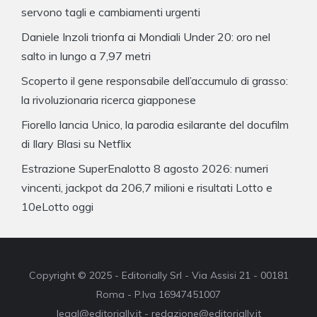
servono tagli e cambiamenti urgenti
Daniele Inzoli trionfa ai Mondiali Under 20: oro nel
salto in lungo a 7,97 metri
Scoperto il gene responsabile dell’accumulo di grasso:
la rivoluzionaria ricerca giapponese
Fiorello lancia Unico, la parodia esilarante del docufilm
di Ilary Blasi su Netflix
Estrazione SuperEnalotto 8 agosto 2026: numeri
vincenti, jackpot da 206,7 milioni e risultati Lotto e
10eLotto oggi
Copyright © 2025 - Editorially Srl - Via Assisi 21 - 00181
Roma - P.Iva 16947451007
legal@editorially.it - redazione@editorially.it