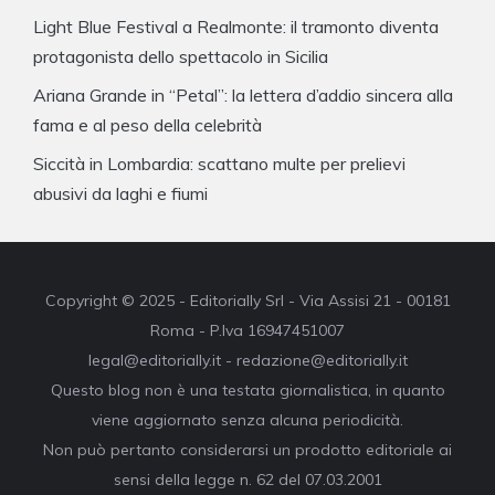
Light Blue Festival a Realmonte: il tramonto diventa
protagonista dello spettacolo in Sicilia
Ariana Grande in “Petal”: la lettera d’addio sincera alla
fama e al peso della celebrità
Siccità in Lombardia: scattano multe per prelievi
abusivi da laghi e fiumi
Copyright © 2025 - Editorially Srl - Via Assisi 21 - 00181
Roma - P.Iva 16947451007
legal@editorially.it - redazione@editorially.it
Questo blog non è una testata giornalistica, in quanto
viene aggiornato senza alcuna periodicità.
Non può pertanto considerarsi un prodotto editoriale ai
sensi della legge n. 62 del 07.03.2001