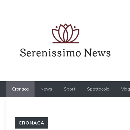
Vai
al
contenuto
Cronaca
News
Sport
Spettacolo
Viag
CRONACA