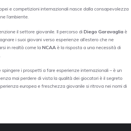
ropei e competizioni internazionali nasce dalla consapevolezza
ne l’ambiente.
zione il settore giovanile. Il percorso di
Diego Garavaglia
è
gnare i suoi giovani verso esperienze all’estero che ne
arsi in realtà come la
NCAA
è la risposta a una necessità di
.
 spingere i prospetti a fare esperienze internazionali – è un
nza mai perdere di vista la qualità dei giocatori è il segreto
esperienza europea e freschezza giovanile si ritrova nei nomi di