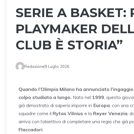
SERIE A BASKET:
PLAYMAKER DELL
CLUB È STORIA”
Redazione
9 Luglio 2026
Quando l’Olimpia Milano ha annunciato l’ingaggio d
colpo studiato a lungo.
Nato nel
1999
, questo giov
già dimostrato di sapersi imporre in
Europa
, con una c
squadre come il
Rytas Vilnius
e la
Reyer Venezia
, d
arriva con l’obiettivo di completare una regia che già 
Flaccadori
.