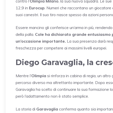
contro l’
Olimpia Milano
, la sua nuova squadra. Le sue 
12,9 in
Eurocup
. Numeri che raccontano un giocatore c
suoi canestri. Il suo tiro nasce spesso da azioni person
Essere mancino gli conferisce un’arma in più, rendendo d
della palla.
Cole ha dichiarato grande entusiasmo pe
un’occasione importante.
La sua presenza darà resp
freschezza per competere ai massimi livelli europei.
Diego Garavaglia, la cres
Mentre l’
Olimpia
si rinforza in cabina di regia, un altr
percorso diverso ma altrettanto importante. Dopo esser
Garavaglia ha scelto di continuare la sua formazione lon
però l’adattamento non è stato semplice.
La storia di
Garavaglia
conferma quanto sia importante 