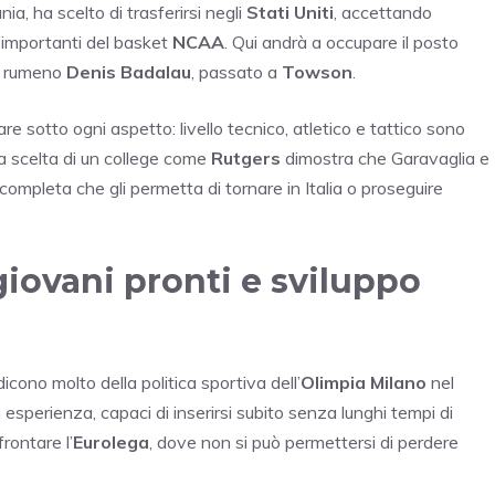
, ha scelto di trasferirsi negli
Stati Uniti
, accettando
iù importanti del basket
NCAA
. Qui andrà a occupare il posto
il rumeno
Denis Badalau
, passato a
Towson
.
e sotto ogni aspetto: livello tecnico, atletico e tattico sono
a scelta di un college come
Rutgers
dimostra che Garavaglia e
completa che gli permetta di tornare in Italia o proseguire
 giovani pronti e sviluppo
icono molto della politica sportiva dell’
Olimpia Milano
nel
esperienza, capaci di inserirsi subito senza lunghi tempi di
rontare l’
Eurolega
, dove non si può permettersi di perdere