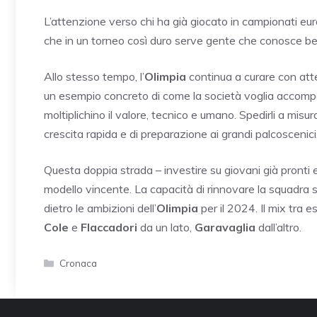
L’attenzione verso chi ha già giocato in campionati eu
che in un torneo così duro serve gente che conosce be
Allo stesso tempo, l’
Olimpia
continua a curare con atten
un esempio concreto di come la società voglia accompa
moltiplichino il valore, tecnico e umano. Spedirli a misur
crescita rapida e di preparazione ai grandi palcoscenici
Questa doppia strada – investire su giovani già pronti e
modello vincente. La capacità di rinnovare la squadra se
dietro le ambizioni dell’
Olimpia
per il 2024. Il mix tra 
Cole
e
Flaccadori
da un lato,
Garavaglia
dall’altro.
Categorie
Cronaca