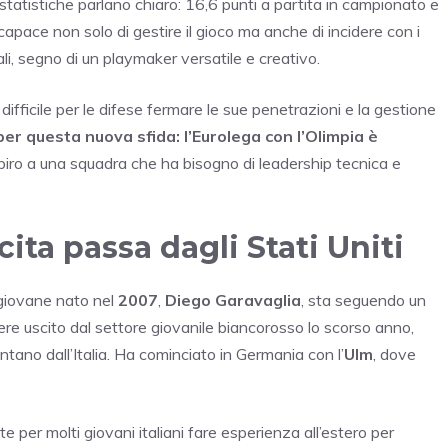
statistiche parlano chiaro: 16,6 punti a partita in campionato e
apace non solo di gestire il gioco ma anche di incidere con i
ali, segno di un playmaker versatile e creativo.
ifficile per le difese fermare le sue penetrazioni e la gestione
r questa nuova sfida: l’Eurolega con l’Olimpia è
iro a una squadra che ha bisogno di leadership tecnica e
cita passa dagli Stati Uniti
o giovane nato nel
2007
,
Diego Garavaglia
, sta seguendo un
e uscito dal settore giovanile biancorosso lo scorso anno,
tano dall’Italia. Ha cominciato in Germania con l’
Ulm
, dove
per molti giovani italiani fare esperienza all’estero per