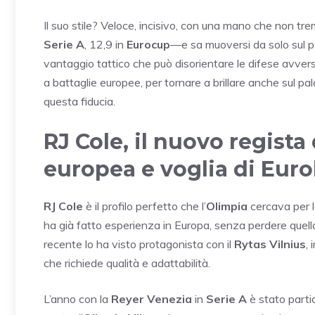
Il suo stile? Veloce, incisivo, con una mano che non t
Serie A
, 12,9 in
Eurocup
—e sa muoversi da solo sul pa
vantaggio tattico che può disorientare le difese avver
a battaglie europee, per tornare a brillare anche sul pal
questa fiducia.
RJ Cole, il nuovo regista
europea e voglia di Euro
RJ Cole
è il profilo perfetto che l’
Olimpia
cercava per l
ha già fatto esperienza in Europa, senza perdere quell
recente lo ha visto protagonista con il
Rytas Vilnius
,
che richiede qualità e adattabilità.
L’anno con la
Reyer Venezia
in
Serie A
è stato partic