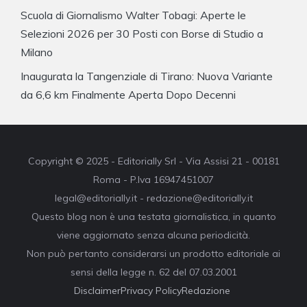
Scuola di Giornalismo Walter Tobagi: Aperte le
Selezioni 2026 per 30 Posti con Borse di Studio a
Milano
Inaugurata la Tangenziale di Tirano: Nuova Variante
da 6,6 km Finalmente Aperta Dopo Decenni
Copyright © 2025 - Editorially Srl - Via Assisi 21 - 00181
Roma - P.Iva 16947451007
legal@editorially.it - redazione@editorially.it
Questo blog non è una testata giornalistica, in quanto
viene aggiornato senza alcuna periodicità.
Non può pertanto considerarsi un prodotto editoriale ai
sensi della legge n. 62 del 07.03.2001
Disclaimer
Privacy Policy
Redazione