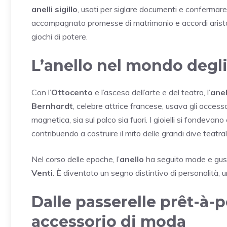
anelli sigillo
, usati per siglare documenti e confermare l
accompagnato promesse di matrimonio e accordi aristoc
giochi di potere.
L’anello nel mondo degli 
Con l’
Ottocento
e l’ascesa dell’arte e del teatro, l’
anel
Bernhardt
, celebre attrice francese, usava gli acces
magnetica, sia sul palco sia fuori. I gioielli si fondeva
contribuendo a costruire il mito delle grandi dive teatrali
Nel corso delle epoche, l’
anello
ha seguito mode e gusti
Venti
. È diventato un segno distintivo di personalità, 
Dalle passerelle prêt-à-po
accessorio di moda