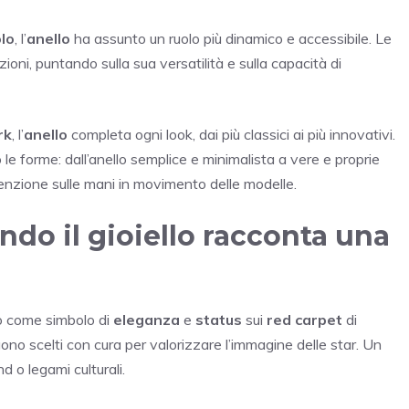
lo
, l’
anello
ha assunto un ruolo più dinamico e accessibile. Le
ioni, puntando sulla sua versatilità e sulla capacità di
rk
, l’
anello
completa ogni look, dai più classici ai più innovativi.
o le forme: dall’anello semplice e minimalista a vere e proprie
ttenzione sulle mani in movimento delle modelle.
ndo il gioiello racconta una
to come simbolo di
eleganza
e
status
sui
red carpet
di
ngono scelti con cura per valorizzare l’immagine delle star. Un
 o legami culturali.