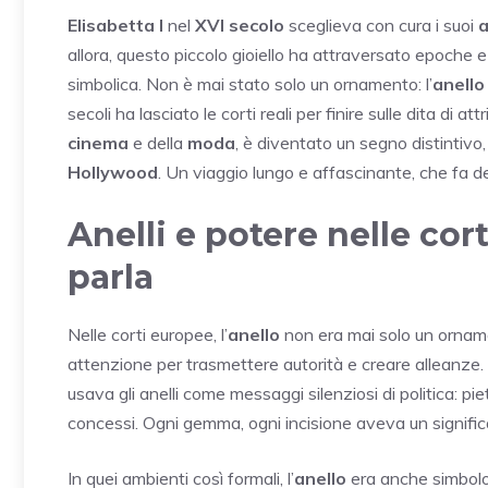
Elisabetta I
nel
XVI secolo
sceglieva con cura i suoi
a
allora, questo piccolo gioiello ha attraversato epoche 
simbolica. Non è mai stato solo un ornamento: l’
anello
secoli ha lasciato le corti reali per finire sulle dita di attri
cinema
e della
moda
, è diventato un segno distintivo,
Hollywood
. Un viaggio lungo e affascinante, che fa de
Anelli e potere nelle cor
parla
Nelle corti europee, l’
anello
non era mai solo un ornam
attenzione per trasmettere autorità e creare alleanze.
usava gli anelli come messaggi silenziosi di politica: pie
concessi. Ogni gemma, ogni incisione aveva un significa
In quei ambienti così formali, l’
anello
era anche simbol