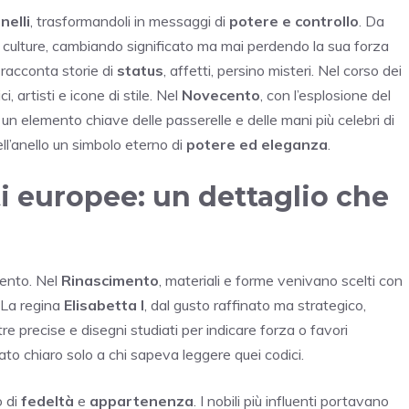
nelli
, trasformandoli in messaggi di
potere e controllo
. Da
e culture, cambiando significato ma mai perdendo la sua forza
racconta storie di
status
, affetti, persino misteri. Nel corso dei
ci, artisti e icone di stile. Nel
Novecento
, con l’esplosione del
 un elemento chiave delle passerelle e delle mani più celebri di
ll’anello un simbolo eterno di
potere ed eleganza
.
ti europee: un dettaglio che
ento. Nel
Rinascimento
, materiali e forme venivano scelti con
 La regina
Elisabetta I
, dal gusto raffinato ma strategico,
tre precise e disegni studiati per indicare forza o favori
to chiaro solo a chi sapeva leggere quei codici.
o di
fedeltà
e
appartenenza
. I nobili più influenti portavano