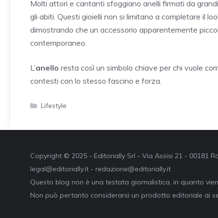
Molti attori e cantanti sfoggiano anelli firmati da gran
gli abiti. Questi gioielli non si limitano a completare il 
dimostrando che un accessorio apparentemente piccol
contemporaneo.
L’
anello
resta così un simbolo chiave per chi vuole c
contesti con lo stesso fascino e forza.
Categorie
Lifestyle
Copyright © 2025 - Editorially Srl - Via Assisi 21 - 00181
legal@editorially.it - redazione@editorially.it
Questo blog non è una testata giornalistica, in quanto vie
Non può pertanto considerarsi un prodotto editoriale ai se