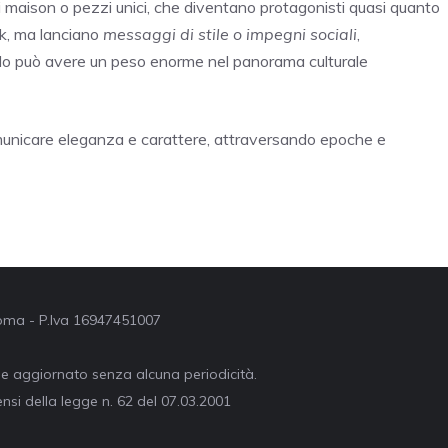
di maison o pezzi unici, che diventano protagonisti quasi quanto
look, ma lanciano
messaggi di stile o impegni sociali
,
o può avere un peso enorme nel panorama culturale
omunicare eleganza e carattere, attraversando epoche e
 Roma - P.Iva 16947451007
ne aggiornato senza alcuna periodicità.
nsi della legge n. 62 del 07.03.2001