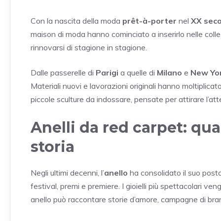
Con la nascita della moda
prêt-à-porter
nel
XX seco
maison di moda hanno cominciato a inserirlo nelle collez
rinnovarsi di stagione in stagione.
Dalle passerelle di
Parigi
a quelle di
Milano
e
New Yo
Materiali nuovi e lavorazioni originali hanno moltiplicat
piccole sculture da indossare, pensate per attirare l’a
Anelli da red carpet: qua
storia
Negli ultimi decenni, l’
anello
ha consolidato il suo pos
festival, premi e premiere. I gioielli più spettacolari ve
anello può raccontare storie d’amore, campagne di brand