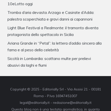
10eLotto oggi
Tromba d’aria devasta Arzago e Casirate d’Adda:
palestra scoperchiata e gravi danni ai capannoni
Light Blue Festival a Realmonte: il tramonto diventa
protagonista dello spettacolo in Sicilia
Ariana Grande in “Petal”: la lettera d’addio sincera alla
fama e al peso della celebrità
Siccità in Lombardia: scattano multe per prelievi
abusivi da laghi e fiumi
Copyright © 2025 - Editorially Srl - Via Assisi 21 - 00181
Roma - P.Iva 16947451007
legal@editorially.it - redazione@editorially.it
Questo blog non è una testata giornalistica, in quanto