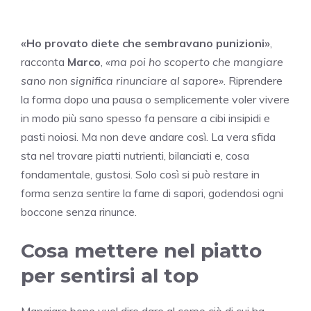
«Ho provato diete che sembravano punizioni»
,
racconta
Marco
,
«ma poi ho scoperto che mangiare
sano non significa rinunciare al sapore»
. Riprendere
la forma dopo una pausa o semplicemente voler vivere
in modo più sano spesso fa pensare a cibi insipidi e
pasti noiosi. Ma non deve andare così. La vera sfida
sta nel trovare piatti nutrienti, bilanciati e, cosa
fondamentale, gustosi. Solo così si può restare in
forma senza sentire la fame di sapori, godendosi ogni
boccone senza rinunce.
Cosa mettere nel piatto
per sentirsi al top
Mangiare bene vuol dire dare al corpo ciò di cui ha