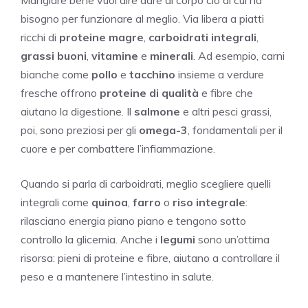
bisogno per funzionare al meglio. Via libera a piatti
ricchi di
proteine magre
,
carboidrati integrali
,
grassi buoni
,
vitamine
e
minerali
. Ad esempio, carni
bianche come
pollo
e
tacchino
insieme a verdure
fresche offrono
proteine di qualità
e fibre che
aiutano la digestione. Il
salmone
e altri pesci grassi,
poi, sono preziosi per gli
omega-3
, fondamentali per il
cuore e per combattere l’infiammazione.
Quando si parla di carboidrati, meglio scegliere quelli
integrali come
quinoa
,
farro
o
riso integrale
:
rilasciano energia piano piano e tengono sotto
controllo la glicemia. Anche i
legumi
sono un’ottima
risorsa: pieni di proteine e fibre, aiutano a controllare il
peso e a mantenere l’intestino in salute.