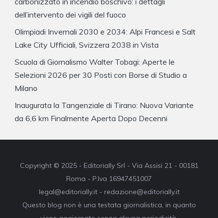
carbonizzato in incendio boschivo: i dettagli
dell’intervento dei vigili del fuoco
Olimpiadi Invernali 2030 e 2034: Alpi Francesi e Salt
Lake City Ufficiali, Svizzera 2038 in Vista
Scuola di Giornalismo Walter Tobagi: Aperte le
Selezioni 2026 per 30 Posti con Borse di Studio a
Milano
Inaugurata la Tangenziale di Tirano: Nuova Variante
da 6,6 km Finalmente Aperta Dopo Decenni
Copyright © 2025 - Editorially Srl - Via Assisi 21 - 00181
Roma - P.Iva 16947451007
legal@editorially.it - redazione@editorially.it
Questo blog non è una testata giornalistica, in quanto
viene aggiornato senza alcuna periodicità.