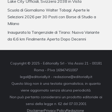
Lake City Ufficiali, Svizzera 2038 in Vista
Scuola di Giornalismo Walter Tobagi: Aperte le
Selezioni 2026 per 30 Posti con Borse di Studio a
Milano
Inaugurata la Tangenziale di Tirano: Nuova Variante
da 6,6 km Finalmente Aperta Dopo Decenni
Copyright © 2025 - Editorially Srl - Via Assisi 21 - 00181
Roma - P.Iva 16947451007
legal@editorially.it - redazione@editorially.it
Questo blog non è una testata giornalistica, in quanto
viene aggiornato senza alcuna periodicità.
Non può pertanto considerarsi un prodotto editoriale ai
sensi della legge n. 62 del 07.03.2001
Disclaimer
Privacy Policy
Redazione