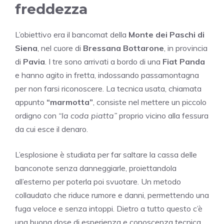
freddezza
L’obiettivo era il bancomat della
Monte dei Paschi di
Siena
, nel cuore di
Bressana Bottarone
, in provincia
di
Pavia
. I tre sono arrivati a bordo di una
Fiat Panda
e hanno agito in fretta, indossando passamontagna
per non farsi riconoscere. La tecnica usata, chiamata
appunto
“marmotta”
, consiste nel mettere un piccolo
ordigno con
“la coda piatta”
proprio vicino alla fessura
da cui esce il denaro.
L’esplosione è studiata per far saltare la cassa delle
banconote senza danneggiarle, proiettandola
all’esterno per poterla poi svuotare. Un metodo
collaudato che riduce rumore e danni, permettendo una
fuga veloce e senza intoppi. Dietro a tutto questo c’è
una buona dose di esperienza e conoscenza tecnica.