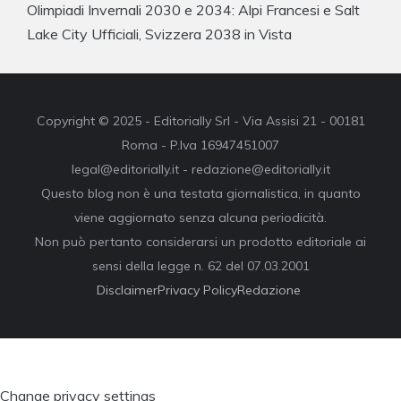
Olimpiadi Invernali 2030 e 2034: Alpi Francesi e Salt
Lake City Ufficiali, Svizzera 2038 in Vista
Copyright © 2025 - Editorially Srl - Via Assisi 21 - 00181
Roma - P.Iva 16947451007
legal@editorially.it - redazione@editorially.it
Questo blog non è una testata giornalistica, in quanto
viene aggiornato senza alcuna periodicità.
Non può pertanto considerarsi un prodotto editoriale ai
sensi della legge n. 62 del 07.03.2001
Disclaimer
Privacy Policy
Redazione
Change privacy settings