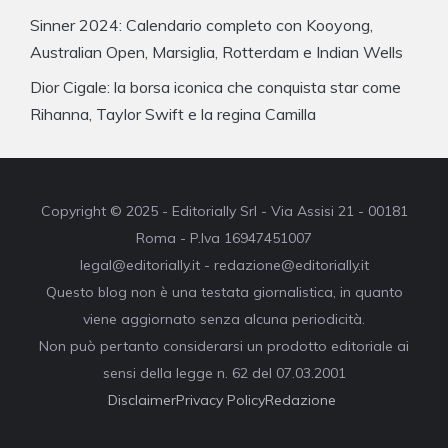
Sinner 2024: Calendario completo con Kooyong,
Australian Open, Marsiglia, Rotterdam e Indian Wells
Dior Cigale: la borsa iconica che conquista star come
Rihanna, Taylor Swift e la regina Camilla
Copyright © 2025 - Editorially Srl - Via Assisi 21 - 00181
Roma - P.Iva 16947451007
legal@editorially.it - redazione@editorially.it
Questo blog non è una testata giornalistica, in quanto
viene aggiornato senza alcuna periodicità.
Non può pertanto considerarsi un prodotto editoriale ai
sensi della legge n. 62 del 07.03.2001
Disclaimer
Privacy Policy
Redazione