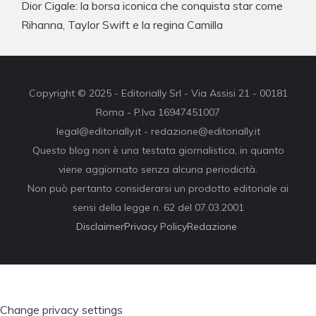
Dior Cigale: la borsa iconica che conquista star come
Rihanna, Taylor Swift e la regina Camilla
Copyright © 2025 - Editorially Srl - Via Assisi 21 - 00181
Roma - P.Iva 16947451007
legal@editorially.it - redazione@editorially.it
Questo blog non è una testata giornalistica, in quanto
viene aggiornato senza alcuna periodicità.
Non può pertanto considerarsi un prodotto editoriale ai
sensi della legge n. 62 del 07.03.2001
Disclaimer
Privacy Policy
Redazione
Change privacy settings