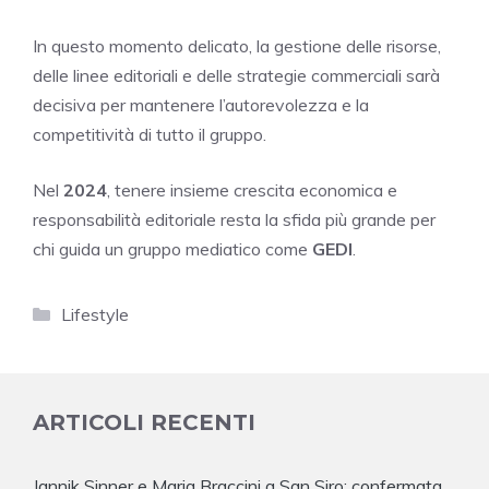
In questo momento delicato, la gestione delle risorse,
delle linee editoriali e delle strategie commerciali sarà
decisiva per mantenere l’autorevolezza e la
competitività di tutto il gruppo.
Nel
2024
, tenere insieme crescita economica e
responsabilità editoriale resta la sfida più grande per
chi guida un gruppo mediatico come
GEDI
.
Categorie
Lifestyle
ARTICOLI RECENTI
Jannik Sinner e Maria Braccini a San Siro: confermata