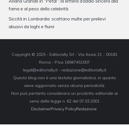
Ariana Grande in “Petal”: la lettera d’addio sincera alla
fama e al peso della celebrità
Siccità in Lombardia: scattano multe per prelievi
abusivi da laghi e fiumi
Copyright © 2025 - Editorially Srl - Via Assisi 21 - 00181
Roma - P.Iva 16947451007
legal@editorially.it - redazione@editorially.it
Questo blog non è una testata giornalistica, in quanto
viene aggiornato senza alcuna periodicità.
Non può pertanto considerarsi un prodotto editoriale ai
sensi della legge n. 62 del 07.03.2001
Disclaimer
Privacy Policy
Redazione