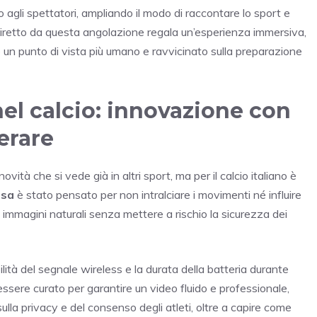
agli spettatori, ampliando il modo di raccontare lo sport e
 diretto da questa angolazione regala un’esperienza immersiva,
o un punto di vista più umano e ravvicinato sulla preparazione
el calcio: innovazione con
erare
ità che si vede già in altri sport, ma per il calcio italiano è
ssa
è stato pensato per non intralciare i movimenti né influire
immagini naturali senza mettere a rischio la sicurezza dei
bilità del segnale wireless e la durata della batteria durante
essere curato per garantire un video fluido e professionale,
lla privacy e del consenso degli atleti, oltre a capire come