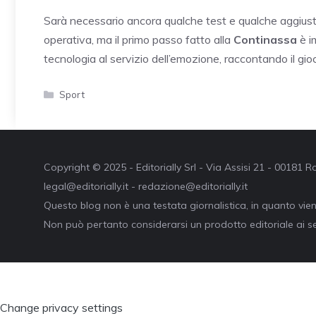
Sarà necessario ancora qualche test e qualche aggiust
operativa, ma il primo passo fatto alla
Continassa
è im
tecnologia al servizio dell’emozione, raccontando il gi
Categorie
Sport
Copyright © 2025 - Editorially Srl - Via Assisi 21 - 00181
legal@editorially.it - redazione@editorially.it
Questo blog non è una testata giornalistica, in quanto vie
Non può pertanto considerarsi un prodotto editoriale ai se
Change privacy settings