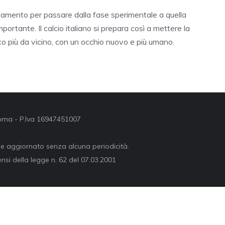
amento per passare dalla fase sperimentale a quella
portante. Il calcio italiano si prepara così a mettere la
oco più da vicino, con un occhio nuovo e più umano.
 Roma - P.Iva 16947451007
ne aggiornato senza alcuna periodicità.
nsi della legge n. 62 del 07.03.2001