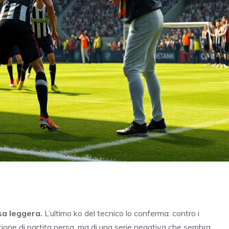
sa leggera.
L’ultimo ko del tecnico lo conferma: contro i
tione di partita persa, ma di una serie negativa che sembra