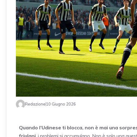
Redazione
10 Giugno 2026
Quando l’Udinese ti blocca, non è mai una sorpre
friulani
, i problemi si accumulano. Non è solo una ques