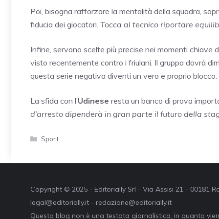
Poi, bisogna rafforzare la mentalità della squadra, sopr
fiducia dei giocatori.
Tocca al tecnico riportare equilib
Infine, servono scelte più precise nei momenti chiave del
visto recentemente contro i friulani. Il gruppo dovrà dim
questa serie negativa diventi un vero e proprio blocco.
La sfida con l’
Udinese
resta un banco di prova import
d’arresto dipenderà in gran parte il futuro della stag
Categorie
Sport
Copyright © 2025 - Editorially Srl - Via Assisi 21 - 00181
legal@editorially.it - redazione@editorially.it
Questo blog non è una testata giornalistica, in quanto vie