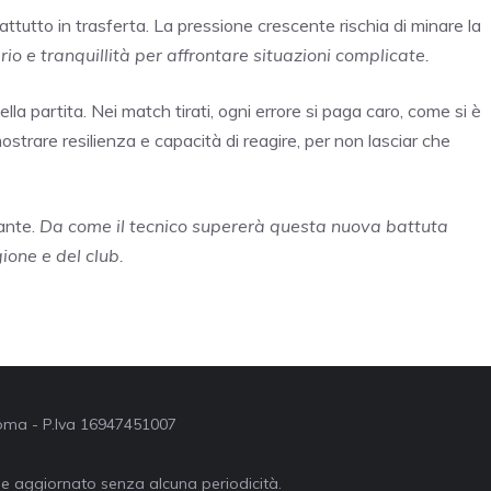
attutto in trasferta. La pressione crescente rischia di minare la
rio e tranquillità per affrontare situazioni complicate.
la partita. Nei match tirati, ogni errore si paga caro, come si è
ostrare resilienza e capacità di reagire, per non lasciar che
ante.
Da come il tecnico supererà questa nuova battuta
ione e del club.
 Roma - P.Iva 16947451007
ne aggiornato senza alcuna periodicità.