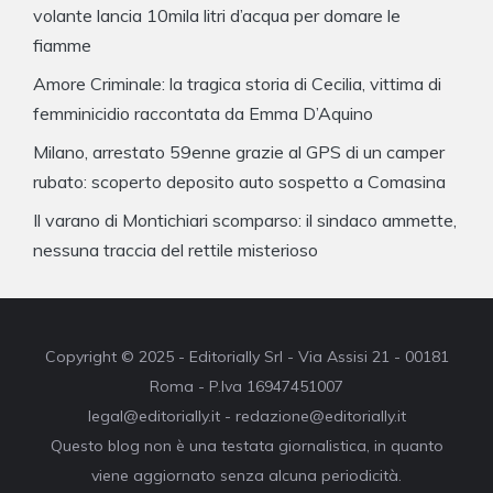
volante lancia 10mila litri d’acqua per domare le
fiamme
Amore Criminale: la tragica storia di Cecilia, vittima di
femminicidio raccontata da Emma D’Aquino
Milano, arrestato 59enne grazie al GPS di un camper
rubato: scoperto deposito auto sospetto a Comasina
Il varano di Montichiari scomparso: il sindaco ammette,
nessuna traccia del rettile misterioso
Copyright © 2025 - Editorially Srl - Via Assisi 21 - 00181
Roma - P.Iva 16947451007
legal@editorially.it - redazione@editorially.it
Questo blog non è una testata giornalistica, in quanto
viene aggiornato senza alcuna periodicità.