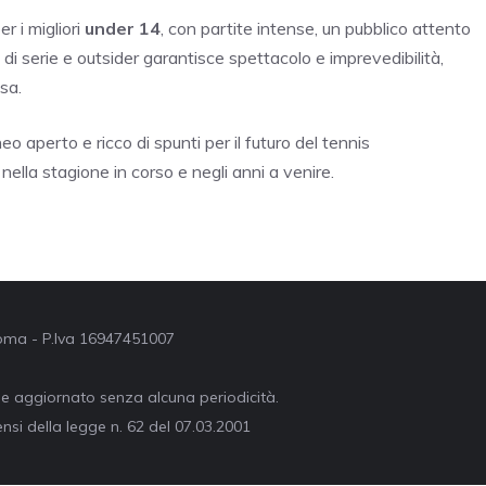
 i migliori
under 14
, con partite intense, un pubblico attento
e di serie e outsider garantisce spettacolo e imprevedibilità,
sa.
eo aperto e ricco di spunti per il futuro del tennis
 nella stagione in corso e negli anni a venire.
 Roma - P.Iva 16947451007
ne aggiornato senza alcuna periodicità.
nsi della legge n. 62 del 07.03.2001