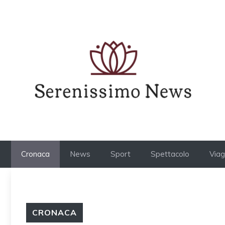
Vai
al
contenuto
Cronaca
News
Sport
Spettacolo
Viag
CRONACA