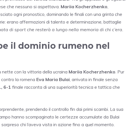
rese che nessuno si aspettava.
Mariia Kocherzhenko
,
sciato ogni pronostico, dominando le finali con una grinta che
orie: erano affermazioni di talento e determinazione, battaglie
ata di sport che resterà a lungo nella memoria di chi c’era.
e il dominio rumeno nel
 nette con la vittoria della ucraina
Mariia Kocherzhenko
. Pur
e contro la romena
Eva Maria Bulai
, arrivata in finale senza
1, 6-1
finale racconta di una superiorità tecnica e tattica che
prendente, prendendo il controllo fin dai primi scambi. La sua
o campo hanno scompaginato le certezze accumulate da Bulai
 sorpreso chi l’aveva vista in azione fino a quel momento.