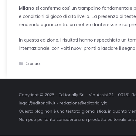
Milano
si conferma così un trampolino fondamentale per
e condizioni di gioco di alto livello. La presenza di test
rendendo ogni incontro un motivo di interesse e sorpre
In questa edizione, i risultati hanno rispecchiato un torn
internazionale, con volti nuovi pronti a lasciare il segno
Categorie
Cronaca
Copyright © 2025 - Editorially Srl - Via Assisi 21 - 00181
legal@editorially.it - redazione@editorially.it
Questo blog non è una testata giornalistica, in quanto vie
Non può pertanto considerarsi un prodotto editoriale ai se