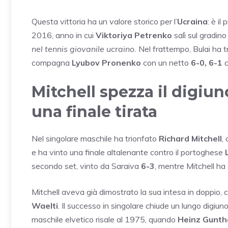
Questa vittoria ha un valore storico per l’
Ucraina
: è il
2016, anno in cui
Viktoriya Petrenko
salì sul gradino
nel tennis giovanile ucraino.
Nel frattempo, Bulai ha t
compagna
Lyubov Pronenko
con un netto
6-0, 6-1
c
Mitchell spezza il digiu
una finale tirata
Nel singolare maschile ha trionfato
Richard Mitchell
,
e ha vinto una finale altalenante contro il portoghese
secondo set, vinto da Saraiva
6-3
, mentre Mitchell ha 
Mitchell aveva già dimostrato la sua intesa in doppio, 
Waelti
. Il successo in singolare chiude un lungo digiun
maschile elvetico risale al 1975, quando
Heinz Gunth