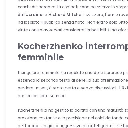
carichi di speranza, la competizione ha riservato sorp
dall’
Ucraina
, e
Richard Mitchell
, svizzero, hanno rove
ha lasciato il pubblico senza fiato. Non erano solo vitt
vinte contro avversari considerati imbattibili.
Una giorn
Kocherzhenko interromp
femminile
Il singolare femminile ha regalato una delle sorprese più
essendo la seconda testa di serie, la sua affermazion
perdere un set, è stata netta e senza discussioni. Il
6-
non ha lasciato scampo.
Kocherzhenko ha gestito la partita con una maturità sor
pressione costante e la precisione nei colpi da fond
nel torneo. Un gioco aggressivo ma intelligente, che ha