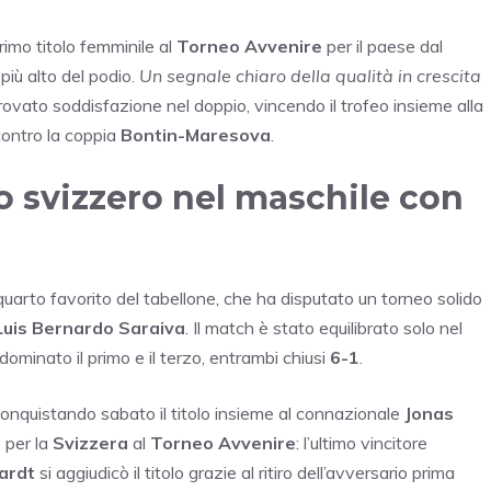
 primo titolo femminile al
Torneo Avvenire
per il paese dal
 più alto del podio.
Un segnale chiaro della qualità in crescita
rovato soddisfazione nel doppio, vincendo il trofeo insieme alla
ontro la coppia
Bontin-Maresova
.
no svizzero nel maschile con
 quarto favorito del tabellone, che ha disputato un torneo solido
Luis Bernardo Saraiva
. Il match è stato equilibrato solo nel
dominato il primo e il terzo, entrambi chiusi
6-1
.
conquistando sabato il titolo insieme al connazionale
Jonas
o per la
Svizzera
al
Torneo Avvenire
: l’ultimo vincitore
ardt
si aggiudicò il titolo grazie al ritiro dell’avversario prima