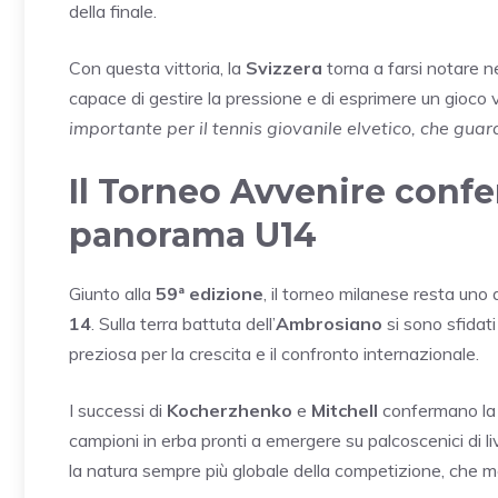
della finale.
Con questa vittoria, la
Svizzera
torna a farsi notare n
capace di gestire la pressione e di esprimere un gioco
importante per il tennis giovanile elvetico, che guar
Il Torneo Avvenire confe
panorama U14
Giunto alla
59ª edizione
, il torneo milanese resta uno 
14
. Sulla terra battuta dell’
Ambrosiano
si sono sfidati
preziosa per la crescita e il confronto internazionale.
I successi di
Kocherzhenko
e
Mitchell
confermano la q
campioni in erba pronti a emergere su palcoscenici di live
la natura sempre più globale della competizione, che me