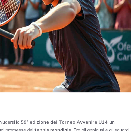
hiudersi la
59ª edizione del Torneo Avvenire U14
, un
ani promesse del
tennis mondiale
. Tra gli applausi e gli sguardi