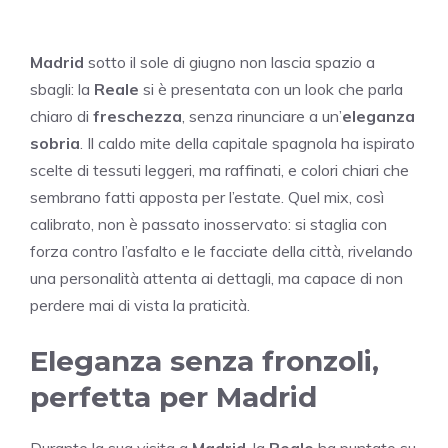
Madrid
sotto il sole di giugno non lascia spazio a
sbagli: la
Reale
si è presentata con un look che parla
chiaro di
freschezza
, senza rinunciare a un’
eleganza
sobria
. Il caldo mite della capitale spagnola ha ispirato
scelte di tessuti leggeri, ma raffinati, e colori chiari che
sembrano fatti apposta per l’estate. Quel mix, così
calibrato, non è passato inosservato: si staglia con
forza contro l’asfalto e le facciate della città, rivelando
una personalità attenta ai dettagli, ma capace di non
perdere mai di vista la praticità.
Eleganza senza fronzoli,
perfetta per Madrid
Durante la sua visita a
Madrid
, la
Reale
ha puntato su