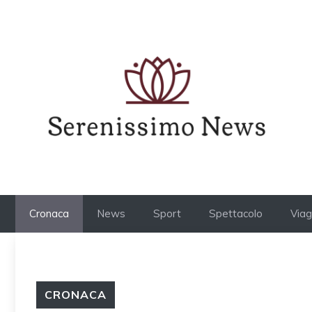
Vai
al
contenuto
Cronaca
News
Sport
Spettacolo
Viag
CRONACA