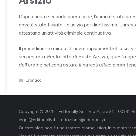
Arsizio
Dopo questa seconda operazione, l’uomo è stato arres
dove è stato fissato il giudizio per direttissima. L’ar
attestano un’attività criminale continuativa.
Il procedimento mira a chiudere rapidamente il caso, vist
sequestrata.
Per la città di Busto Arsizio, questa op
dell’ordine nel contrastare il narcotraffico e manten
Categorie
Cronaca
Copyright © 2025 - Editorially Srl - Via Assisi 21 - 00181
legal@editorially.it - redazione@editorially.it
Questo blog non è una testata giornalistica, in quanto vie
Non può pertanto considerarsi un prodotto editoriale ai se