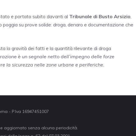
tato e portato subito davanti al
Tribunale di Busto Arsizio
,
resto poggia su prove solide: droga, denaro e documentazione che
a la gravità dei fatti e la quantità rilevante di droga
erazione è un segnale netto dell’impegno delle forze
ere la sicurezza nelle zone urbane e periferiche.
 Roma - P.Iva 16947451007
ne aggiornato senza alcuna periodicità.
nsi della legge n. 62 del 07.03.2001