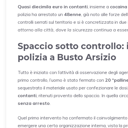
Quasi diecimila euro in contanti
, insieme a
cocaina
polizia ha arrestato un
48enne
, già noto alle forze del
controlli serrati sul territorio e si è concretizzata in due 
attorno alla città, dove la sicurezza continua a esse
Spaccio sotto controllo: 
polizia a Busto Arsizio
Tutto è iniziato con l’attività di osservazione degli age
primo controllo, l’uomo è stato fermato con
20 “pallin
sequestrato il materiale usato per confezionare le dos
contanti
, ritenuti provento dello spaccio. In quella circ
senza arresto
.
Quel primo intervento ha confermato il coinvolgimento d
emergere una certa organizzazione interna, vista la p