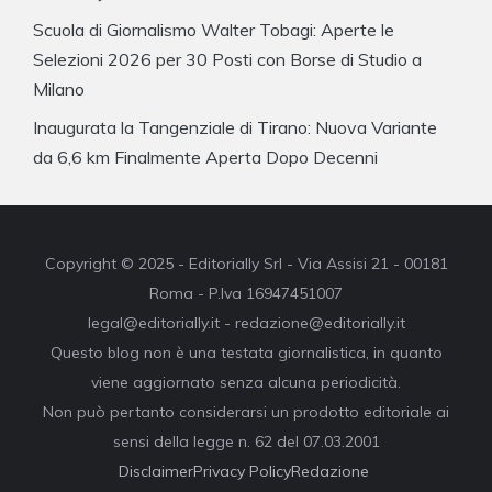
Scuola di Giornalismo Walter Tobagi: Aperte le
Selezioni 2026 per 30 Posti con Borse di Studio a
Milano
Inaugurata la Tangenziale di Tirano: Nuova Variante
da 6,6 km Finalmente Aperta Dopo Decenni
Copyright © 2025 - Editorially Srl - Via Assisi 21 - 00181
Roma - P.Iva 16947451007
legal@editorially.it - redazione@editorially.it
Questo blog non è una testata giornalistica, in quanto
viene aggiornato senza alcuna periodicità.
Non può pertanto considerarsi un prodotto editoriale ai
sensi della legge n. 62 del 07.03.2001
Disclaimer
Privacy Policy
Redazione