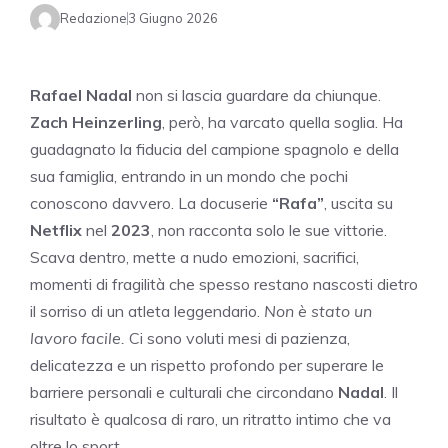
Redazione
3 Giugno 2026
Rafael Nadal
non si lascia guardare da chiunque.
Zach Heinzerling
, però, ha varcato quella soglia. Ha
guadagnato la fiducia del campione spagnolo e della
sua famiglia, entrando in un mondo che pochi
conoscono davvero. La docuserie
“Rafa”
, uscita su
Netflix
nel
2023
, non racconta solo le sue vittorie.
Scava dentro, mette a nudo emozioni, sacrifici,
momenti di fragilità che spesso restano nascosti dietro
il sorriso di un atleta leggendario.
Non è stato un
lavoro facile.
Ci sono voluti mesi di pazienza,
delicatezza e un rispetto profondo per superare le
barriere personali e culturali che circondano
Nadal
. Il
risultato è qualcosa di raro, un ritratto intimo che va
oltre lo sport.