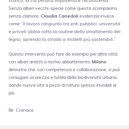
storico, la cui perdita impoverisce l’ecosistema.”
Senza alberi vecchi, specie come questa scompaiono
senza clamore.
Claudia Canedoli
evidenzia invece
come
“il lavoro congiunto tra enti pubblici, università
e privati abbia rotto la routine dello smaltimento del
legno, aprendo la strada a modelli più sostenibili.”
Questo intervento può fare da esempio per altre città
con alberi antichi a rischio abbattimento.
Milano
dimostra che, con competenza e collaborazione, si può
coniugare sicurezza e tutela della biodiversità urbana,
dando nuova vita a pezzi di natura spesso invisibili ai
più.
Categorie
Cronaca