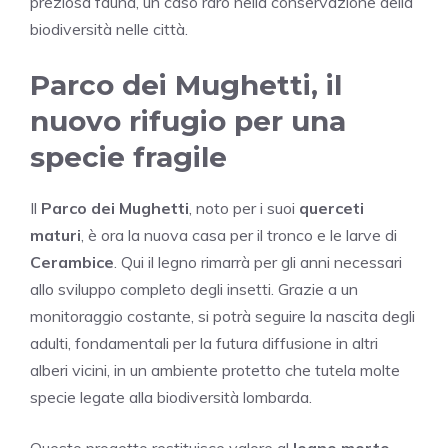
preziosa fauna, un caso raro nella conservazione della
biodiversità nelle città.
Parco dei Mughetti, il
nuovo rifugio per una
specie fragile
Il
Parco dei Mughetti
, noto per i suoi
querceti
maturi
, è ora la nuova casa per il tronco e le larve di
Cerambice
. Qui il legno rimarrà per gli anni necessari
allo sviluppo completo degli insetti. Grazie a un
monitoraggio costante, si potrà seguire la nascita degli
adulti, fondamentali per la futura diffusione in altri
alberi vicini, in un ambiente protetto che tutela molte
specie legate alla biodiversità lombarda.
Questo progetto restituisce valore al
legno morto