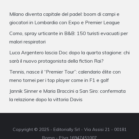
Milano diventa capitale del padel: boom di campi e
giocatori in Lombardia con Expo e Premier League
Como, spray urticante in B&B: 150 turisti evacuati per
malori respiratori
Luca Argentero lascia Doc dopo la quarta stagione: chi
sarà il nuovo protagonista della fiction Rai?
Tennis, nasce il “Premier Tour”: calendario élite con
meno tornei per i top player come in F1 e golf
Jannik Sinner e Maria Braccini a San Siro: confermata
la relazione dopo la vittoria Davis
Copyright © 2025 - Editorially Srl - Via Assisi 21 - 00181
Roma - P.Iva 16947451007