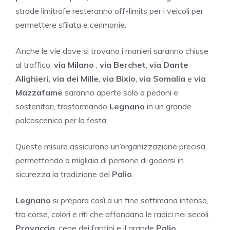
strade limitrofe resteranno off-limits per i veicoli per
permettere sfilata e cerimonie.
Anche le vie dove si trovano i manieri saranno chiuse
al traffico:
via Milano
,
via Berchet
,
via Dante
Alighieri
,
via dei Mille
,
via Bixio
,
via Somalia
e
via
Mazzafame
saranno aperte solo a pedoni e
sostenitori, trasformando
Legnano
in un grande
palcoscenico per la festa.
Queste misure assicurano un’organizzazione precisa,
permettendo a migliaia di persone di godersi in
sicurezza la tradizione del
Palio
.
Legnano
si prepara così a un fine settimana intenso,
tra corse, colori e riti che affondano le radici nei secoli.
Provaccia
, cene dei fantini e il grande
Palio