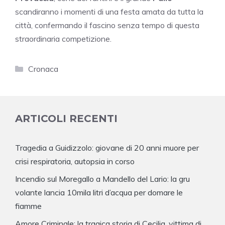
scandiranno i momenti di una festa amata da tutta la
città, confermando il fascino senza tempo di questa
straordinaria competizione.
Categorie
Cronaca
ARTICOLI RECENTI
Tragedia a Guidizzolo: giovane di 20 anni muore per
crisi respiratoria, autopsia in corso
Incendio sul Moregallo a Mandello del Lario: la gru
volante lancia 10mila litri d’acqua per domare le
fiamme
Amore Criminale: la tragica storia di Cecilia, vittima di