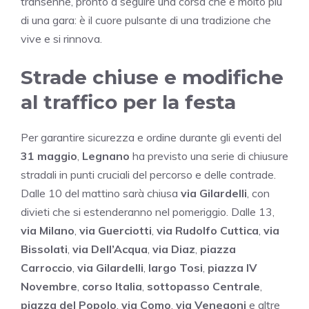
transenne, pronto a seguire una corsa che è molto più
di una gara: è il cuore pulsante di una tradizione che
vive e si rinnova.
Strade chiuse e modifiche
al traffico per la festa
Per garantire sicurezza e ordine durante gli eventi del
31 maggio
,
Legnano
ha previsto una serie di chiusure
stradali in punti cruciali del percorso e delle contrade.
Dalle 10 del mattino sarà chiusa
via Gilardelli
, con
divieti che si estenderanno nel pomeriggio. Dalle 13,
via Milano
,
via Guerciotti
,
via Rudolfo Cuttica
,
via
Bissolati
,
via Dell’Acqua
,
via Diaz
,
piazza
Carroccio
,
via Gilardelli
,
largo Tosi
,
piazza IV
Novembre
,
corso Italia
,
sottopasso Centrale
,
piazza del Popolo
,
via Como
,
via Venegoni
e altre