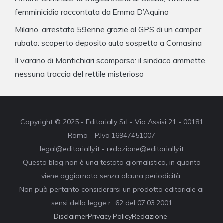
femminicidio raccontata da Emma D’Aquino
Milano, arrestato 59enne grazie al GPS di un camper
rubato: scoperto deposito auto sospetto a Comasina
Il varano di Montichiari scomparso: il sindaco ammette,
nessuna traccia del rettile misterioso
Copyright © 2025 - Editorially Srl - Via Assisi 21 - 00181
Roma - P.Iva 16947451007
legal@editorially.it - redazione@editorially.it
Questo blog non è una testata giornalistica, in quanto
viene aggiornato senza alcuna periodicità.
Non può pertanto considerarsi un prodotto editoriale ai
sensi della legge n. 62 del 07.03.2001
Disclaimer
Privacy Policy
Redazione