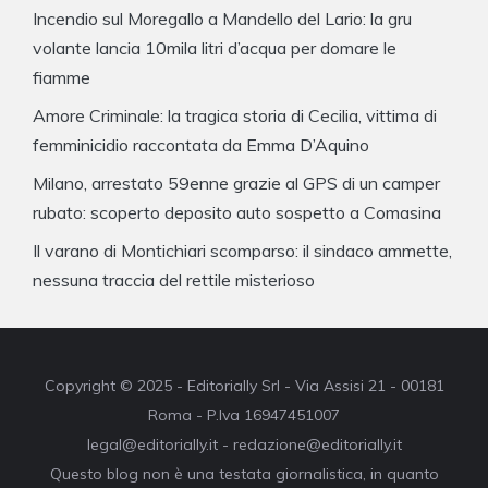
Incendio sul Moregallo a Mandello del Lario: la gru
volante lancia 10mila litri d’acqua per domare le
fiamme
Amore Criminale: la tragica storia di Cecilia, vittima di
femminicidio raccontata da Emma D’Aquino
Milano, arrestato 59enne grazie al GPS di un camper
rubato: scoperto deposito auto sospetto a Comasina
Il varano di Montichiari scomparso: il sindaco ammette,
nessuna traccia del rettile misterioso
Copyright © 2025 - Editorially Srl - Via Assisi 21 - 00181
Roma - P.Iva 16947451007
legal@editorially.it - redazione@editorially.it
Questo blog non è una testata giornalistica, in quanto