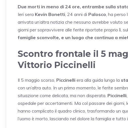
Due morti in meno di 24 ore, entrambe sulla stat
Ieri sera
Kevin Bonetti
, 24 anni di
Palosco
, ha perso 
arrivata un’altra notizia che nessuno avrebbe voluto s
giorni per sopravvivere alle ferite riportate proprio lì, s
famiglie sconvolte, e un luogo che continua a mie
Scontro frontale il 5 mag
Vittorio Piccinelli
Il 5 maggio scorso,
Piccinelli
era alla guida lungo la
sta
con un’altra auto. In un primo momento, le ferite semb
situazione come delicata, ma non disperata.
Piccinelli
ospedale per accertamenti. Ma col passare dei giorni, 
hanno complicato il quadro clinico, trasformando un quadr
l’uomo è morto, lasciando nel dolore la famiglia e tutto i