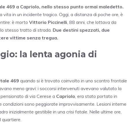
ale 469 a Capriolo, nello stesso punto ormai maledetto.
la vita in un incidente tragico. Oggi, a distanza di poche ore, è
entire: è morto
Vittorio Piccinelli
, 88 anni, che lottava da
ullo stesso tratto di strada.
Due destini spezzati, due
tere vittime senza tregua.
gio: la lenta agonia di
tale 469
quando si è trovato coinvolto in uno scontro frontale
ravano meno gravi: i soccorsi intervenuti avevano valutato la
, pensionato di via Cerese a
Capriolo
, era stato portato in
le condizioni sono peggiorate improvvisamente. Lesioni interne
o inizialmente gestibile in una crisi fatale. Nelle ultime ore,
l quartiere.