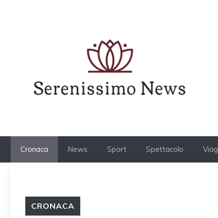
Vai
al
contenuto
Cronaca
News
Sport
Spettacolo
Viag
CRONACA