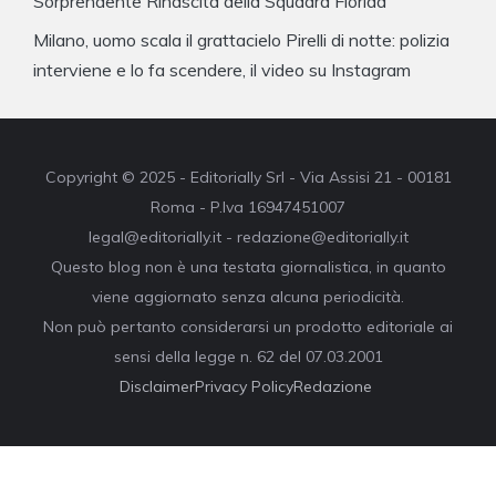
Sorprendente Rinascita della Squadra Florida
Milano, uomo scala il grattacielo Pirelli di notte: polizia
interviene e lo fa scendere, il video su Instagram
Copyright © 2025 - Editorially Srl - Via Assisi 21 - 00181
Roma - P.Iva 16947451007
legal@editorially.it - redazione@editorially.it
Questo blog non è una testata giornalistica, in quanto
viene aggiornato senza alcuna periodicità.
Non può pertanto considerarsi un prodotto editoriale ai
sensi della legge n. 62 del 07.03.2001
Disclaimer
Privacy Policy
Redazione