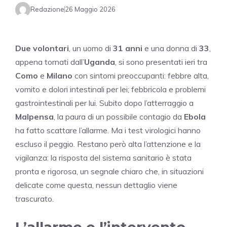
Redazione
26 Maggio 2026
Due volontari
, un uomo di
31 anni
e una donna di
33
,
appena tornati dall’
Uganda
, si sono presentati ieri tra
Como
e
Milano
con sintomi preoccupanti: febbre alta,
vomito e dolori intestinali per lei; febbricola e problemi
gastrointestinali per lui. Subito dopo l’atterraggio a
Malpensa
, la paura di un possibile contagio da
Ebola
ha fatto scattare l’allarme. Ma i test virologici hanno
escluso il peggio. Restano però alta l’attenzione e la
vigilanza: la risposta del sistema sanitario è stata
pronta e rigorosa, un segnale chiaro che, in situazioni
delicate come questa, nessun dettaglio viene
trascurato.
L’allarme e l’intervento