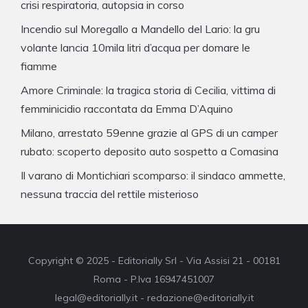
crisi respiratoria, autopsia in corso
Incendio sul Moregallo a Mandello del Lario: la gru
volante lancia 10mila litri d’acqua per domare le
fiamme
Amore Criminale: la tragica storia di Cecilia, vittima di
femminicidio raccontata da Emma D’Aquino
Milano, arrestato 59enne grazie al GPS di un camper
rubato: scoperto deposito auto sospetto a Comasina
Il varano di Montichiari scomparso: il sindaco ammette,
nessuna traccia del rettile misterioso
Copyright © 2025 - Editorially Srl - Via Assisi 21 - 00181
Roma - P.Iva 16947451007
legal@editorially.it - redazione@editorially.it