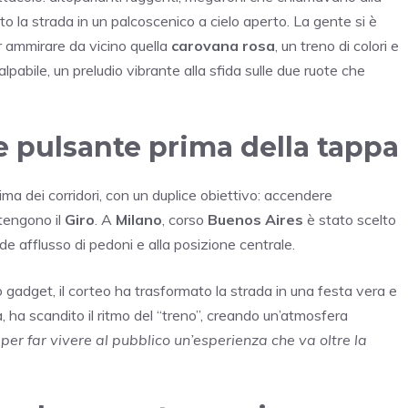
 la strada in un palcoscenico a cielo aperto. La gente si è
er ammirare da vicino quella
carovana rosa
, un treno di colori e
lpabile, un preludio vibrante alla sfida sulle due ruote che
re pulsante prima della tappa
ima dei corridori, con un duplice obiettivo: accendere
tengono il
Giro
. A
Milano
, corso
Buenos Aires
è stato scelto
e afflusso di pedoni e alla posizione centrale.
no gadget, il corteo ha trasformato la strada in una festa vera e
, ha scandito il ritmo del “treno”, creando un’atmosfera
per far vivere al pubblico un’esperienza che va oltre la