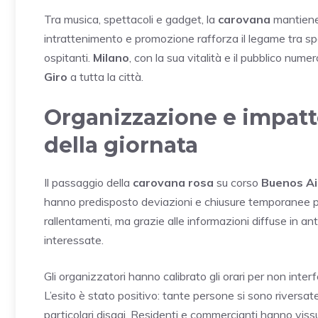
Tra musica, spettacoli e gadget, la
carovana
mantiene a
intrattenimento e promozione rafforza il legame tra sport
ospitanti.
Milano
, con la sua vitalità e il pubblico num
Giro
a tutta la città.
Organizzazione e impatto 
della giornata
Il passaggio della
carovana rosa
su corso
Buenos Ai
hanno predisposto deviazioni e chiusure temporanee per g
rallentamenti, ma grazie alle informazioni diffuse in a
interessate.
Gli organizzatori hanno calibrato gli orari per non interf
L’esito è stato positivo: tante persone si sono riversat
particolari disagi. Residenti e commercianti hanno viss