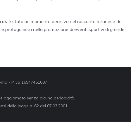
res
è stato un momento decisivo nel racconto milanese del
ome protagonista nella promozione di eventi sportivi di grande
 Roma - P.Iva 16947451007
ne aggiornato senza alcuna periodicità.
nsi della legge n. 62 del 07.03.2001