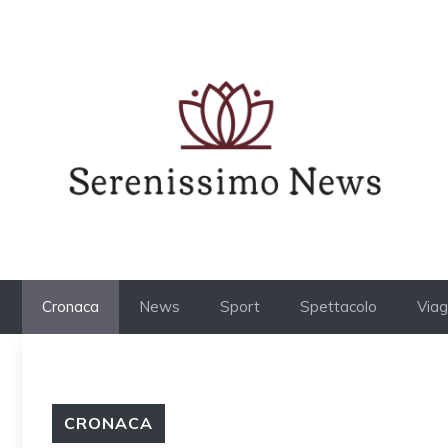
Vai
al
contenuto
Cronaca
News
Sport
Spettacolo
Viag
CRONACA