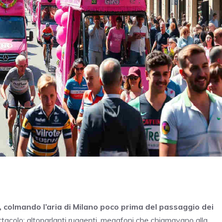
 colmando l’aria di Milano poco prima del passaggio dei
ttacolo: altoparlanti ruggenti, megafoni che chiamavano alla