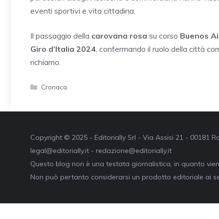
eventi sportivi e vita cittadina.
Il passaggio della
carovana rosa
su corso
Buenos Ai
Giro d’Italia 2024
, confermando il ruolo della città c
richiamo.
Categorie
Cronaca
Copyright © 2025 - Editorially Srl - Via Assisi 21 - 00181
legal@editorially.it - redazione@editorially.it
Questo blog non è una testata giornalistica, in quanto vie
Non può pertanto considerarsi un prodotto editoriale ai se