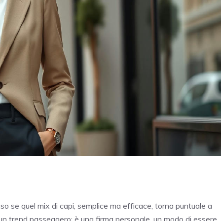
o se quel mix di capi, semplice ma efficace, torna puntuale a
o un trend passeggero: è una firma personale, un modo di essere