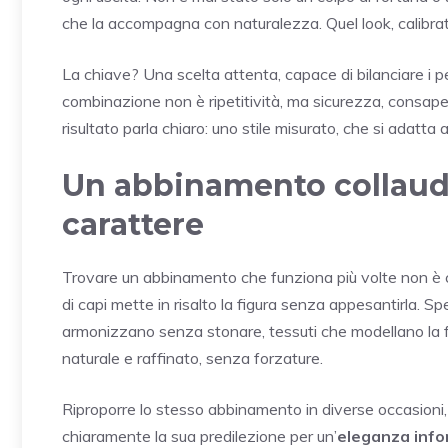
che la accompagna con naturalezza. Quel look, calibrat
La chiave? Una scelta attenta, capace di bilanciare i p
combinazione non è ripetitività, ma sicurezza, consapev
risultato parla chiaro: uno stile misurato, che si adatt
Un abbinamento collauda
carattere
Trovare un abbinamento che funziona più volte non è cos
di capi mette in risalto la figura senza appesantirla. Spe
armonizzano senza stonare, tessuti che modellano la for
naturale e raffinato, senza forzature.
Riproporre lo stesso abbinamento in diverse occasioni,
chiaramente la sua predilezione per un’
eleganza info