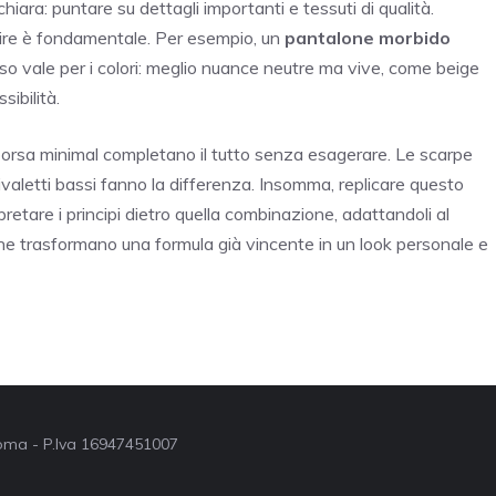
hiara: puntare su dettagli importanti e tessuti di qualità.
ire è fondamentale. Per esempio, un
pantalone morbido
so vale per i colori: meglio nuance neutre ma vive, come beige
ibilità.
borsa minimal completano il tutto senza esagerare. Le scarpe
tivaletti bassi fanno la differenza. Insomma, replicare questo
etare i principi dietro quella combinazione, adattandoli al
che trasformano una formula già vincente in un look personale e
 Roma - P.Iva 16947451007