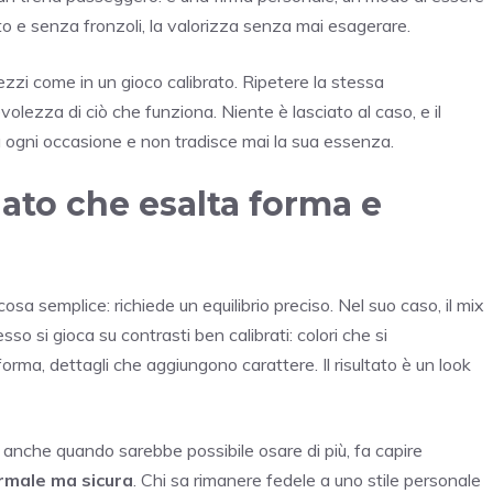
o e senza fronzoli, la valorizza senza mai esagerare.
ezzi come in un gioco calibrato. Ripetere la stessa
olezza di ciò che funziona. Niente è lasciato al caso, e il
a a ogni occasione e non tradisce mai la sua essenza.
to che esalta forma e
a semplice: richiede un equilibrio preciso. Nel suo caso, il mix
sso si gioca su contrasti ben calibrati: colori che si
ma, dettagli che aggiungono carattere. Il risultato è un look
 anche quando sarebbe possibile osare di più, fa capire
rmale ma sicura
. Chi sa rimanere fedele a uno stile personale