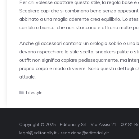
Per chi volesse adottare questo stile, la regola base è c
Scegliere capi che si combinano bene senza appesant
abbinato a una maglia aderente crea equilibrio. Lo stes
con blu o bianco, che non stancano e offrono molte poss
Anche gli accessori contano: un orologio sobrio o una 
devono rispecchiare lo stile scelto: sneakers pulite o s
outfit non significa copiare pedissequamente, ma interpr
proprio corpo e modo di vivere. Sono questi i dettagli 
attuale.
Categorie
Lifestyle
Copyright © 2025 - Editorially Srl - Via Assisi 21 - 00181
legal@editorially.it - redazione@editorially.it