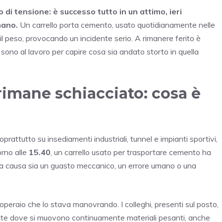
co di tensione: è successo tutto in un attimo, ieri
nano.
Un carrello porta cemento, usato quotidianamente nelle
il peso, provocando un incidente serio. A rimanere ferito è
à sono al lavoro per capire cosa sia andato storto in quella
 rimane schiacciato: cosa è
soprattutto su insediamenti industriali, tunnel e impianti sportivi,
orno alle
15.40
, un carrello usato per trasportare cemento ha
a causa sia un guasto meccanico, un errore umano o una
l’operaio che lo stava manovrando. I colleghi, presenti sul posto,
nte dove si muovono continuamente materiali pesanti, anche