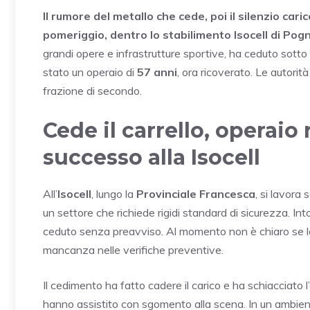
Il rumore del metallo che cede, poi il silenzio cari
pomeriggio, dentro lo stabilimento Isocell di Pog
grandi opere e infrastrutture sportive, ha ceduto sotto 
stato un operaio di
57 anni
, ora ricoverato. Le autorit
frazione di secondo.
Cede il carrello, operaio
successo alla Isocell
All’
Isocell
, lungo la
Provinciale Francesca
, si lavora 
un settore che richiede rigidi standard di sicurezza. Int
ceduto senza preavviso. Al momento non è chiaro se l
mancanza nelle verifiche preventive.
Il cedimento ha fatto cadere il carico e ha schiacciato 
hanno assistito con sgomento alla scena. In un ambie