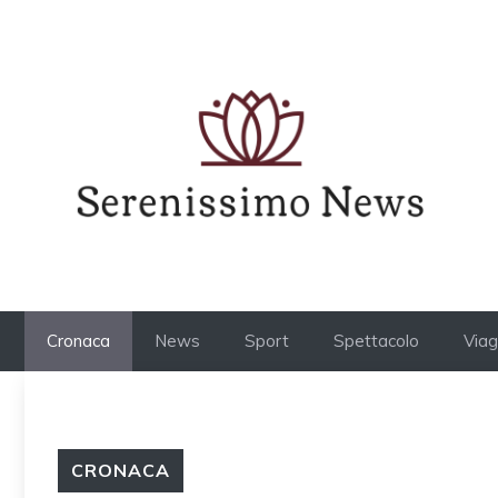
Vai
al
contenuto
Cronaca
News
Sport
Spettacolo
Viag
CRONACA