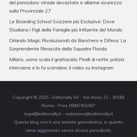
del pomodoro: strade devastate e allarme sicurezza
sulla Provinciale 27
Le Boarding School Svizzere più Esclusive: Dove
Studiano i Figli delle Famiglie più Influente del Mondo
Orlando Magic Rivoluzionati da Banchero e Difesa: La
Sorprendente Rinascita della Squadra Florida
Milano, uomo scala il grattacielo Pirelli di notte: polizia
interviene e lo fa scendere, il video su Instagram
Copyright © 2025 - Editorially Srl - Via Assisi 21 - 00181
Roma - P.Iva 16947451007
legal@editorially.it - redazione@editorially.it
Questo blog non è una testata giornalistica, in quanto
viene aggiornato senza alcuna periodicità.