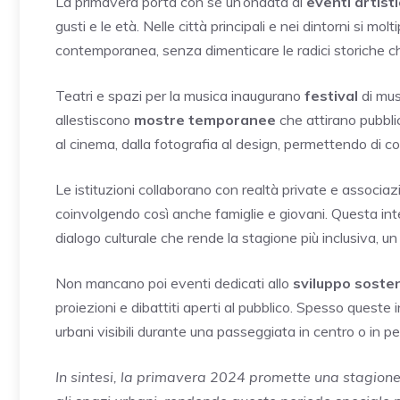
La primavera porta con sé un’ondata di
eventi artistic
gusti e le età. Nelle città principali e nei dintorni si mo
contemporanea, senza dimenticare le radici storiche 
Teatri e spazi per la musica inaugurano
festival
di mus
allestiscono
mostre temporanee
che attirano pubblic
al cinema, dalla fotografia al design, permettendo di 
Le istituzioni collaborano con realtà private e associazi
coinvolgendo così anche famiglie e giovani. Questa inte
dialogo culturale che rende la stagione più inclusiva, 
Non mancano poi eventi dedicati allo
sviluppo sosten
proiezioni e dibattiti aperti al pubblico. Spesso queste 
urbani visibili durante una passeggiata in centro o in per
In sintesi, la primavera 2024 promette una stagione 