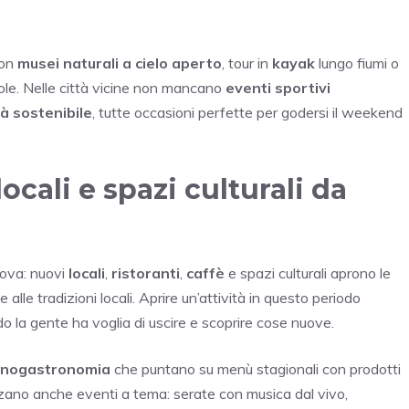
con
musei naturali a cielo aperto
, tour in
kayak
lungo fiumi o
l sole. Nelle città vicine non mancano
eventi sportivi
tà sostenibile
, tutte occasioni perfette per godersi il weekend
ocali e spazi culturali da
nnova: nuovi
locali
,
ristoranti
,
caffè
e spazi culturali aprono le
alle tradizioni locali. Aprire un’attività in questo periodo
ndo la gente ha voglia di uscire e scoprire cose nuove.
nogastronomia
che puntano su menù stagionali con prodotti
zzano anche eventi a tema: serate con musica dal vivo,