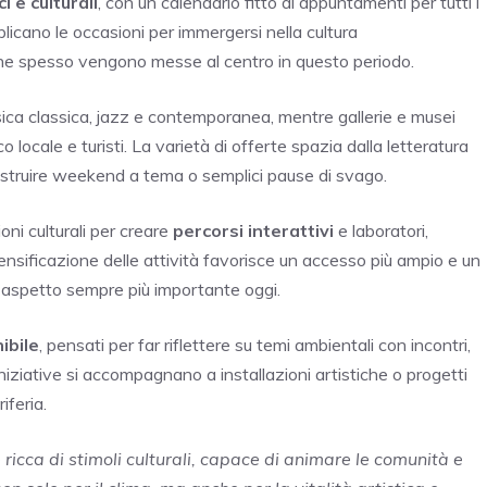
i e culturali
, con un calendario fitto di appuntamenti per tutti i
ltiplicano le occasioni per immergersi nella cultura
che spesso vengono messe al centro in questo periodo.
ica classica, jazz e contemporanea, mentre gallerie e musei
o locale e turisti. La varietà di offerte spazia dalla letteratura
costruire weekend a tema o semplici pause di svago.
oni culturali per creare
percorsi interattivi
e laboratori,
nsificazione delle attività favorisce un accesso più ampio e un
un aspetto sempre più importante oggi.
ibile
, pensati per far riflettere su temi ambientali con incontri,
iniziative si accompagnano a installazioni artistiche o progetti
iferia.
ricca di stimoli culturali, capace di animare le comunità e