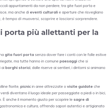
iccoli appuntamenti da non perdere, tra gite fuori porta e
orisce, ma anche di
eventi culturali
e aperture che risvegliano
 è tempo di muoversi, scoprire e lasciarsi sorprendere.
 porta più allettanti per la
una
gita fuori porta
senza dover fare i conti con le folle estive
 variegate, ma tutte hanno in comune
paesaggi
che si
i
ai
borghi storici
, dalle riserve ai sentieri, i dintorni si animano
lline fiorite,
picnic
in aree attrezzate o
visite guidate
che
erdi diventano il luogo ideale per passeggiate a piedi o in bici,
rio. È anche il momento giusto per scoprire le
sagre di
 gastronomica e cultura, offrendo sapori autentici e artigianato