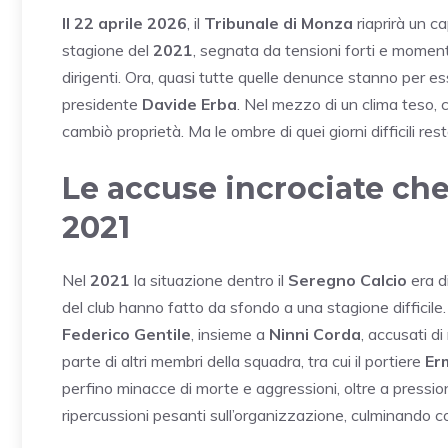
Il 22 aprile 2026
, il
Tribunale di Monza
riaprirà un ca
stagione del
2021
, segnata da tensioni forti e momenti
dirigenti. Ora, quasi tutte quelle denunce stanno per ess
presidente
Davide Erba
. Nel mezzo di un clima teso, 
cambiò proprietà. Ma le ombre di quei giorni difficili re
Le accuse incrociate ch
2021
Nel
2021
la situazione dentro il
Seregno Calcio
era d
del club hanno fatto da sfondo a una stagione difficile. 
Federico Gentile
, insieme a
Ninni Corda
, accusati di
parte di altri membri della squadra, tra cui il portiere
Er
perfino minacce di morte e aggressioni, oltre a pressioni 
ripercussioni pesanti sull’organizzazione, culminando c