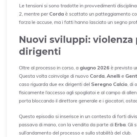
Le tensioni si sono tradotte in provvedimenti disciplina
2, mentre per
Corda
è scattato un patteggiamento co
forza le accuse, ma i fatti hanno lasciato un segno pro
Nuovi sviluppi: violenza p
dirigenti
Oltre al processo in corso, a
giugno 2026
è previsto u
Questa volta coinvolge di nuovo
Corda
,
Anelli
e
Gent
caso riguarda due ex dirigenti del
Seregno Calcio
, di
fisicamente l’accesso agli spogliatoi e al campo di all
porta bloccando il direttore generale e i giocatori, ostac
Questo episodio si inserisce in un contesto di forti divi
passava di mano, con la vendita da parte di
Erba
. Gli
sull’andamento del processo e sulla stabilità del club.