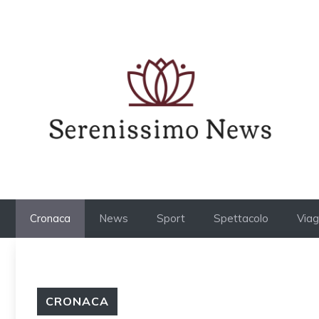
Vai
al
contenuto
Cronaca
News
Sport
Spettacolo
Viag
CRONACA