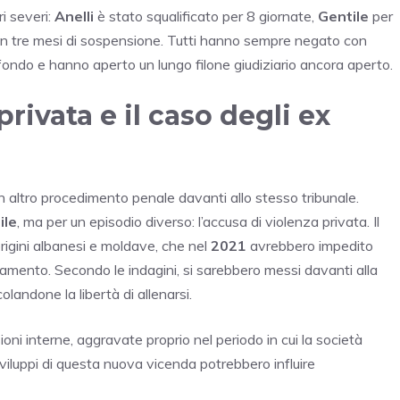
ri severi:
Anelli
è stato squalificato per 8 giornate,
Gentile
per
n tre mesi di sospensione. Tutti hanno sempre negato con
fondo e hanno aperto un lungo filone giudiziario ancora aperto.
rivata e il caso degli ex
n altro procedimento penale davanti allo stesso tribunale.
ile
, ma per un episodio diverso: l’accusa di violenza privata. Il
 origini albanesi e moldave, che nel
2021
avrebbero impedito
enamento. Secondo le indagini, si sarebbero messi davanti alla
olandone la libertà di allenarsi.
sioni interne, aggravate proprio nel periodo in cui la società
 sviluppi di questa nuova vicenda potrebbero influire