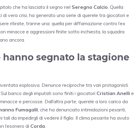
pitolo che ha lasciato il segno nel
Seregno Calcio
. Quella
 di vera crisi, ha generato una serie di querele tra giocatori e
ere ritirate, tranne una: quella per diffamazione contro l’ex
con minacce e aggressioni finite sotto inchiesta, la squadra
stano ancora.
e hanno segnato la stagione
iventata esplosiva. Denunce reciproche tra vari protagonisti
Sul banco degli imputati sono finiti i giocatori
Cristian Anelli
e
 minacce e percosse. Dall’altra parte, querele a loro carico da
manno Fumagalli
, che ha denunciato intimidazioni pesanti,
tali da impedirgli di vedere il figlio. Il clima pesante ha avuto
on l’esonero di
Corda
.