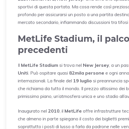
sportivi di questa portata. Ma cosa rende così prezioso
profondo per assicurarsi un posto a una partita destinat
mercato secondario, infiammando discussioni tra tifosi 
MetLife Stadium, il palc
precedenti
Il
MetLife Stadium
si trova nel
New Jersey
, a un pa
Uniti
. Può ospitare quasi
82mila persone
e ogni anno 
internazionali. La finale del
19 luglio
si preannuncia spe
che richiama da tutto il mondo. Il prezzo altissimo dei 
primissimo piano, un’atmosfera unica e uno stadio all’a
Inaugurato nel
2010
, il
MetLife
offre infrastrutture tec
che almeno in parte spiegano il costo dei biglietti pre
soprattutto i posti di lusso a farla da padrone nelle vendi