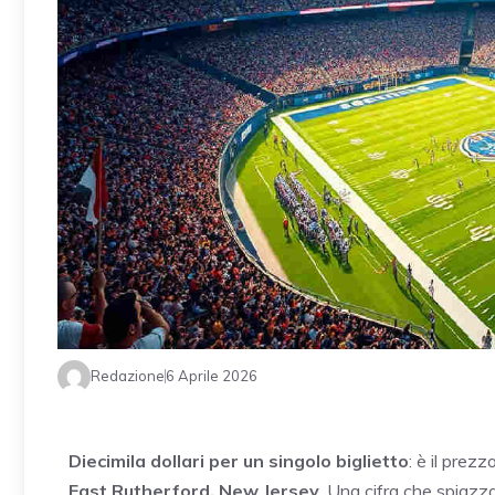
Redazione
6 Aprile 2026
Diecimila dollari per un singolo biglietto
: è il prezz
East Rutherford, New Jersey
. Una cifra che spiazza