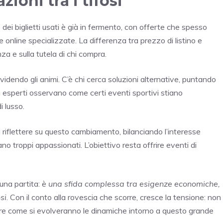
ioni tra i tifosi
ato dei biglietti usati è già in fermento, con offerte che spesso
e online specializzate. La differenza tra prezzo di listino e
za e sulla tutela di chi compra.
videndo gli animi. C’è chi cerca soluzioni alternative, puntando
li esperti osservano come certi eventi sportivi stiano
i lusso.
a riflettere su questo cambiamento, bilanciando l’interesse
ano troppi appassionati. L’obiettivo resta offrire eventi di
una partita:
è una sfida complessa tra esigenze economiche,
si
. Con il conto alla rovescia che scorre, cresce la tensione: non
dere come si evolveranno le dinamiche intorno a questo grande