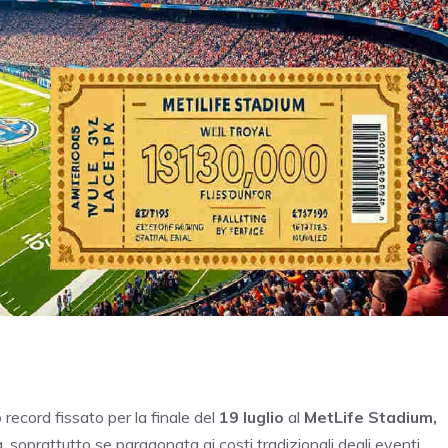
o record fissato per la finale del
19 luglio
al
MetLife Stadium,
, soprattutto se paragonata ai costi tradizionali degli eventi