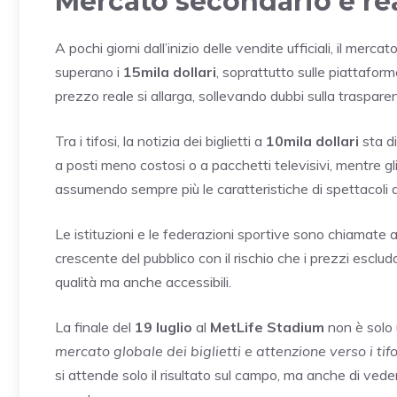
Mercato secondario e reaz
A pochi giorni dall’inizio delle vendite ufficiali, il merc
superano i
15mila dollari
, soprattutto sulle piattaform
prezzo reale si allarga, sollevando dubbi sulla trasparen
Tra i tifosi, la notizia dei biglietti a
10mila dollari
sta di
a posti meno costosi o a pacchetti televisivi, mentre g
assumendo sempre più le caratteristiche di spettacoli d
Le istituzioni e le federazioni sportive sono chiamate 
crescente del pubblico con il rischio che i prezzi esclud
qualità ma anche accessibili.
La finale del
19 luglio
al
MetLife Stadium
non è solo 
mercato globale dei biglietti e attenzione verso i tifo
si attende solo il risultato sul campo, ma anche di ve