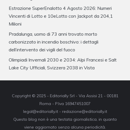
Estrazione SuperEnalotto 4 Agosto 2026: Numeri
Vincenti di Lotto e 10eLotto con Jackpot da 204,1
Milioni
Pradalunga, uomo di 73 anni trovato morto
carbonizzato in incendio boschivo: i dettagli
dell’intervento dei vigili del fuoco
Olimpiadi Invernali 2030 e 2034: Alpi Francesi e Salt
Lake City Ufficiali, Svizzera 2038 in Vista
Copyright © 2025 - Editorially Srl - Via Assisi 21 - 00181
Roma - P.Iva 16947451007
legal@editorially.it - redazione@editorially.it
Questo blog non è una testata giornalistica, in quanto
viene aggiornato senza alcuna periodicità.