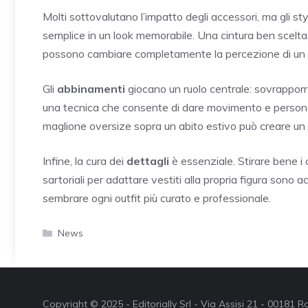
Molti sottovalutano l’impatto degli accessori, ma gli sty
semplice in un look memorabile. Una cintura ben scelta, 
possono cambiare completamente la percezione di un ab
Gli
abbinamenti
giocano un ruolo centrale: sovrapporre 
una tecnica che consente di dare movimento e persona
maglione oversize sopra un abito estivo può creare un 
Infine, la cura dei
dettagli
è essenziale. Stirare bene i 
sartoriali per adattare vestiti alla propria figura sono
sembrare ogni outfit più curato e professionale.
Categorie
News
Copyright © 2025 - Editorially Srl - Via Assisi 21 - 00181