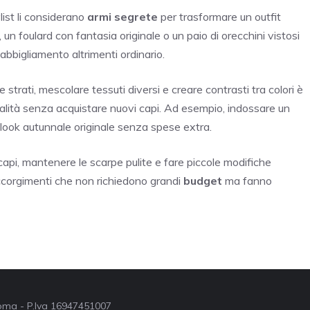
list li considerano
armi segrete
per trasformare un outfit
un foulard con fantasia originale o un paio di orecchini vistosi
bigliamento altrimenti ordinario.
strati, mescolare tessuti diversi e creare contrasti tra colori è
lità senza acquistare nuovi capi. Ad esempio, indossare un
look autunnale originale senza spese extra.
capi, mantenere le scarpe pulite e fare piccole modifiche
 accorgimenti che non richiedono grandi
budget
ma fanno
 Roma - P.Iva 16947451007