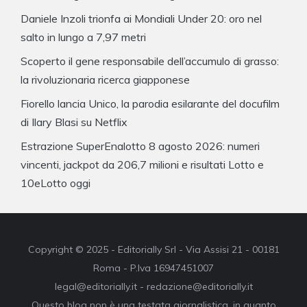
Daniele Inzoli trionfa ai Mondiali Under 20: oro nel
salto in lungo a 7,97 metri
Scoperto il gene responsabile dell’accumulo di grasso:
la rivoluzionaria ricerca giapponese
Fiorello lancia Unico, la parodia esilarante del docufilm
di Ilary Blasi su Netflix
Estrazione SuperEnalotto 8 agosto 2026: numeri
vincenti, jackpot da 206,7 milioni e risultati Lotto e
10eLotto oggi
Copyright © 2025 - Editorially Srl - Via Assisi 21 - 00181
Roma - P.Iva 16947451007
legal@editorially.it - redazione@editorially.it
Questo blog non è una testata giornalistica, in quanto