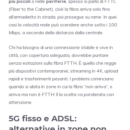
più piccoli
o nelle
periferie
, spesso si parla di FTTC
(Fiber to the Cabinet), cioè la fibra arriva solo fino
all’armadietto in strada, poi prosegue su rame. In quei
casi la velocità reale può scendere anche sotto i 100
Mbps, a seconda della distanza dalla centrale.
Chi ha bisogno di una connessione stabile e vive in
città, con copertura adeguata, dovrebbe puntare
senza esitazioni sulla fibra FTTH. È quella che regge
più dispositivi contemporanei, streaming in 4K, upload
rapidi e trasferimenti pesanti. I problemi cominciano
quando si abita in zone in cui la fibra “non arriva”, o
arriva ma non è FTTH: lì la scelta va ponderata con
attenzione.
5G fisso e ADSL:
alternative in zone non