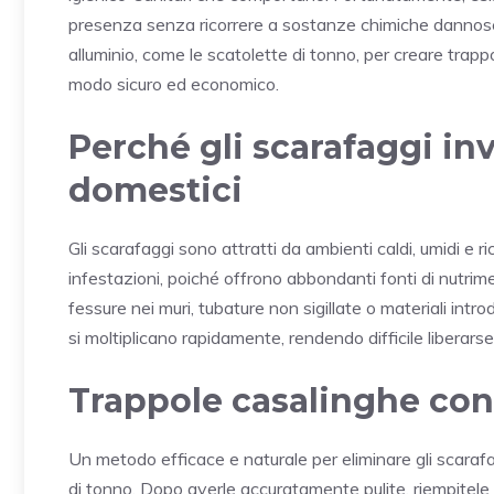
presenza senza ricorrere a sostanze chimiche dannose. U
alluminio, come le scatolette di tonno, per creare trapp
modo sicuro ed economico.
Perché gli scarafaggi in
domestici
Gli scarafaggi sono attratti da ambienti caldi, umidi e r
infestazioni, poiché offrono abbondanti fonti di nutrime
fessure nei muri, tubature non sigillate o materiali intr
si moltiplicano rapidamente, rendendo difficile liberar
Trappole casalinghe con 
Un metodo efficace e naturale per eliminare gli scarafag
di tonno. Dopo averle accuratamente pulite, riempitele