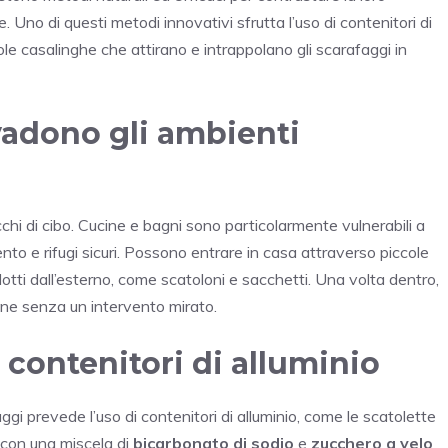
no di questi metodi innovativi sfrutta l’uso di contenitori di
ole casalinghe che attirano e intrappolano gli scarafaggi in
vadono gli ambienti
icchi di cibo. Cucine e bagni sono particolarmente vulnerabili a
nto e rifugi sicuri. Possono entrare in casa attraverso piccole
odotti dall’esterno, come scatoloni e sacchetti. Una volta dentro,
sene senza un intervento mirato.
contenitori di alluminio
gi prevede l’uso di contenitori di alluminio, come le scatolette
 con una miscela di
bicarbonato di sodio
e
zucchero a velo