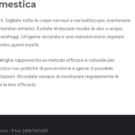
omestica
 Sigillate tutte le crepe nei muri e nei battiscopa, mantenete
ntenitori ermetici. Evitate di lasciare residui di cibo o acqua
li scarafaggi. Un’igiene accurata e una manutenzione regolare
ntro questi insetti.
asalinghe rappresenta un metodo efficace e naturale per
nica con pratiche di prevenzione e igiene, è possibile
tazioni. Ricordate sempre di monitorare regolarmente le
 la loro efficacia.
 Roma - P.Iva 16947451007