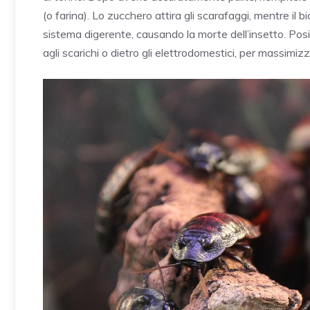
(o farina). Lo zucchero attira gli scarafaggi, mentre il bi
sistema digerente, causando la morte dell’insetto. Posiz
agli scarichi o dietro gli elettrodomestici, per massimizza