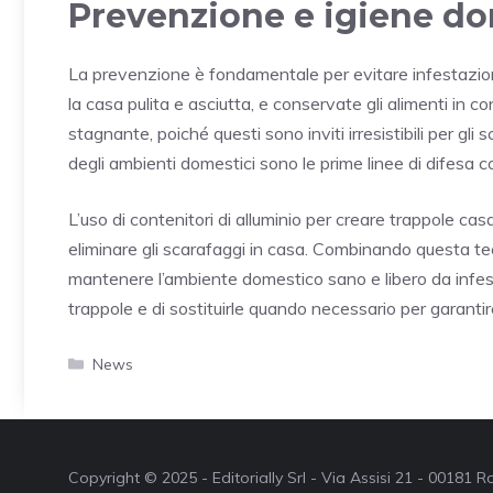
Prevenzione e igiene d
La prevenzione è fondamentale per evitare infestazioni.
la casa pulita e asciutta, e conservate gli alimenti in co
stagnante, poiché questi sono inviti irresistibili per g
degli ambienti domestici sono le prime linee di difesa co
L’uso di contenitori di alluminio per creare trappole c
eliminare gli scarafaggi in casa. Combinando questa tec
mantenere l’ambiente domestico sano e libero da infes
trappole e di sostituirle quando necessario per garantire
Categorie
News
Copyright © 2025 - Editorially Srl - Via Assisi 21 - 00181