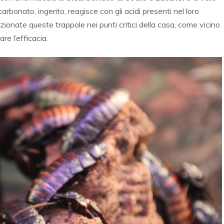
carbonato, ingerito, reagisce con gli acidi presenti nel loro
ionate queste trappole nei punti critici della casa, come vicino
re l’efficacia.