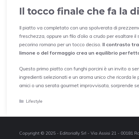
Il tocco finale che fa la 
Il piatto va completato con una spolverata di prezzemo
freschezza, oppure un filo d’olio a crudo per esaltare i
pecorino romano per un tocco deciso.
Il contrasto tr
limone o del formaggio crea un equilibrio perfett
Questo primo piatto con funghi porcini è un invito a sem
ingredienti selezionati e un aroma unico che ricorda le
amici o una serata gourmet improvvisata, sorprende se
Categorie
Lifestyle
Copyright © 2025 - Editorially Srl - Via Assisi 21 - 00181