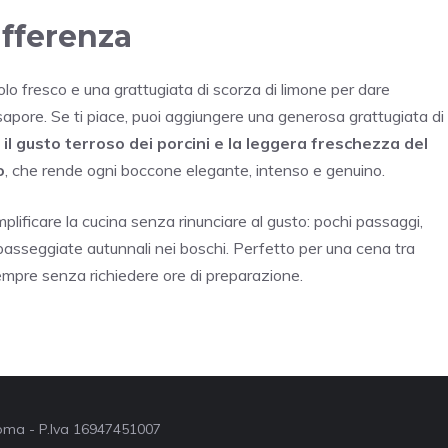
differenza
lo fresco e una grattugiata di scorza di limone per dare
l sapore. Se ti piace, puoi aggiungere una generosa grattugiata di
a il gusto terroso dei porcini e la leggera freschezza del
o
, che rende ogni boccone elegante, intenso e genuino.
plificare la cucina senza rinunciare al gusto: pochi passaggi,
 passeggiate autunnali nei boschi. Perfetto per una cena tra
mpre senza richiedere ore di preparazione.
 Roma - P.Iva 16947451007