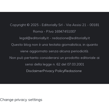
Copyright © 2025 - Editorially Srl - Via Assisi 21 - 00181
Roma - P.Iva 16947451007
legal@editorially.it - redazione@editorially.it
Questo blog non è una testata giornalistica, in quanto
viene aggiornato senza alcuna periodicità.
Non può pertanto considerarsi un prodotto editoriale ai
sensi della legge n. 62 del 07.03.2001
Disclaimer
Privacy Policy
Redazione
Change privacy settings