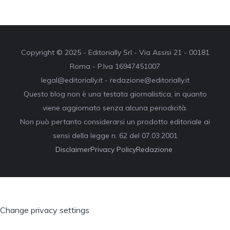
Copyright © 2025 - Editorially Srl - Via Assisi 21 - 00181
Roma - P.Iva 16947451007
legal@editorially.it - redazione@editorially.it
Questo blog non è una testata giornalistica, in quanto
viene aggiornato senza alcuna periodicità.
Non può pertanto considerarsi un prodotto editoriale ai
sensi della legge n. 62 del 07.03.2001
Disclaimer
Privacy Policy
Redazione
Change privacy settings