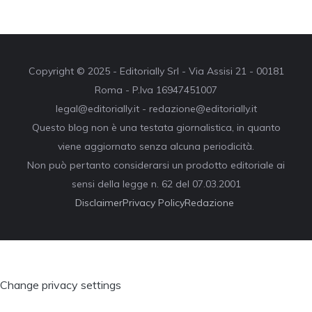
Copyright © 2025 - Editorially Srl - Via Assisi 21 - 00181
Roma - P.Iva 16947451007
legal@editorially.it - redazione@editorially.it
Questo blog non è una testata giornalistica, in quanto
viene aggiornato senza alcuna periodicità.
Non può pertanto considerarsi un prodotto editoriale ai
sensi della legge n. 62 del 07.03.2001
Disclaimer
Privacy Policy
Redazione
Change privacy settings